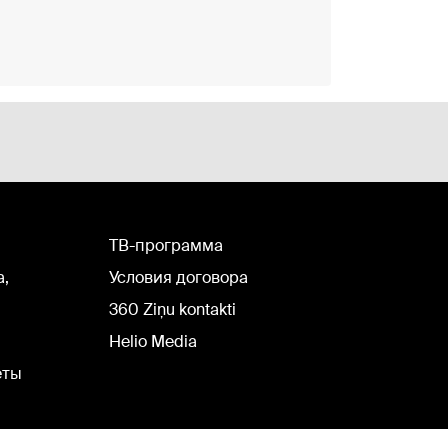
TВ-программа
а,
Условия договора
360 Ziņu kontakti
Helio Media
еты