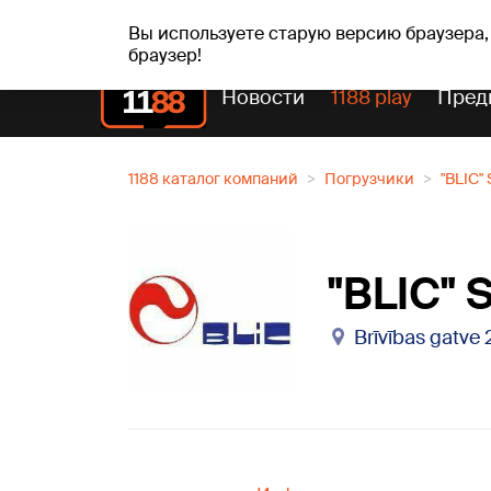
Прогн
чт, 06.08.2026.
+24
°C
Aisma, Askolds
Вы используете старую версию браузера,
браузер!
Новости
1188 play
Пред
1188 каталог компаний
Погрузчики
"BLIC" 
"BLIC" 
Brīvības gatve 