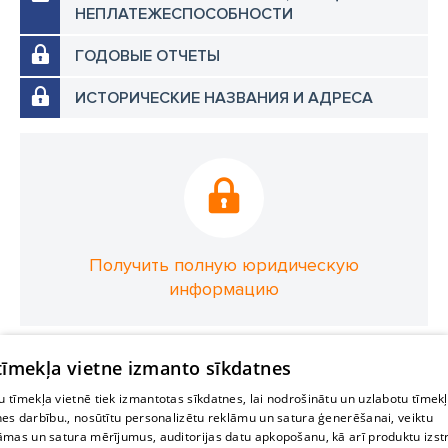
НЕПЛАТЕЖЕСПОСОБНОСТИ
ГОДОВЫЕ ОТЧЕТЫ
ИСТОРИЧЕСКИЕ НАЗВАНИЯ И АДРЕСА
Получить полную юридическую
информацию
 tīmekļa vietne izmanto sīkdatnes
 tīmekļa vietnē tiek izmantotas sīkdatnes, lai nodrošinātu un uzlabotu tīmek
nes darbību., nosūtītu personalizētu reklāmu un satura ģenerēšanai, veiktu
āmas un satura mērījumus, auditorijas datu apkopošanu, kā arī produktu izst