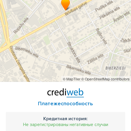
Складская техника Рига
Запчасти для погрузочной техники Рига
Запчасти для разгрузочной техники в Риге
Запчасти для погрузчиков Рига
BLIC ООО
BLIC ООО Рига
минипогрузчики
фронтальные погрузчики
© MapTiler
© OpenStreetMap contributors
Платежеспособность
Кредитная история:
Не зарегистрированы негативные случаи