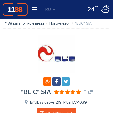
°C
+24
RU
1188 каталог компаний
Погрузчики
"BLIC" SIA
"BLIC" SIA
0
Brīvības gatve 219, Rīga, LV-1039
Как добраться?