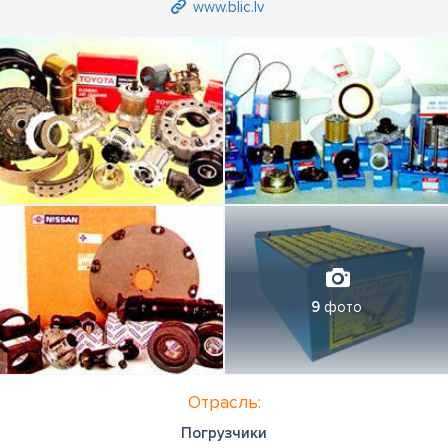
www.blic.lv
9
фото
Отрасль:
Погрузчики