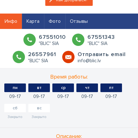
Инфо
Карта
Фото
Отзывы
67551010
67551343
"BLIC" SIA
"BLIC" SIA
26557961
Oтправить email
"BLIC" SIA
info@blic.lv
Время работы:
пн
вт
ср
чт
пт
09
17
09
17
09
17
09
17
09
17
сб
вс
Закрыто
Закрыто
Oписание: