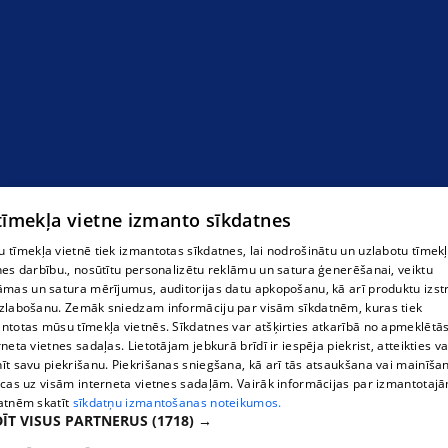
 tīmekļa vietne izmanto sīkdatnes
 tīmekļa vietnē tiek izmantotas sīkdatnes, lai nodrošinātu un uzlabotu tīmek
nes darbību., nosūtītu personalizētu reklāmu un satura ģenerēšanai, veiktu
āmas un satura mērījumus, auditorijas datu apkopošanu, kā arī produktu izst
zlabošanu. Zemāk sniedzam informāciju par visām sīkdatnēm, kuras tiek
ntotas mūsu tīmekļa vietnēs. Sīkdatnes var atšķirties atkarībā no apmeklētā
rneta vietnes sadaļas. Lietotājam jebkurā brīdī ir iespēja piekrist, atteikties va
īt savu piekrišanu. Piekrišanas sniegšana, kā arī tās atsaukšana vai mainīša
ecas uz visām interneta vietnes sadaļām. Vairāk informācijas par izmantotaj
atnēm skatīt
sīkdatņu izmantošanas noteikumos.
ĪT VISUS PARTNERUS
(1718) →