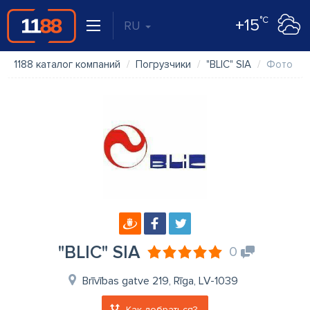
°C
+15
RU
1188 каталог компаний
Погрузчики
"BLIC" SIA
Фото
"BLIC" SIA
0
Brīvības gatve 219, Rīga, LV-1039
Как добраться?