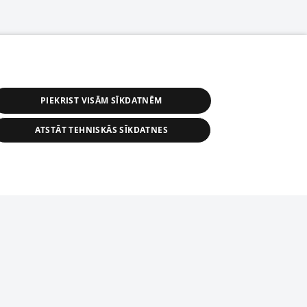
PIEKRIST VISĀM SĪKDATNĒM
ATSTĀT TEHNISKĀS SĪKDATNES
астичное распространение или
информации из баз данных 1188 в
строго запрещено. Также
tīmekļa vietne nevarēs pilnvērtīgi darboties un sniegt
автоматическое скачивание
Перепубликация любого материала,