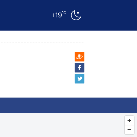
°C
+19