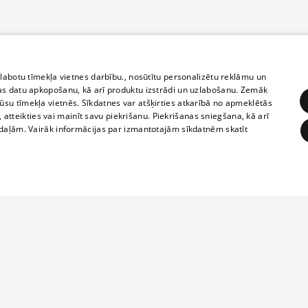
zlabotu tīmekļa vietnes darbību., nosūtītu personalizētu reklāmu un
as datu apkopošanu, kā arī produktu izstrādi un uzlabošanu. Zemāk
su tīmekļa vietnēs. Sīkdatnes var atšķirties atkarībā no apmeklētās
, atteikties vai mainīt savu piekrišanu. Piekrišanas sniegšana, kā arī
adaļām. Vairāk informācijas par izmantotajām sīkdatnēm skatīt
ĒRĶĒŠANA
FUNKCIONĀLĀS
NEKLASIFICĒTĀS
Полное или ч
obligātās
Statistikas
Mērķēšana
Funkcionālās
Neklasificētās
копирование 
любой форме 
eklēt un pārlūkot tīmekļa vietni un izmantot tās piedāvātās iespējas. Bez šīm sīkdatnēm 
запрещается 
иятия
В кинотеатрах
информации. 