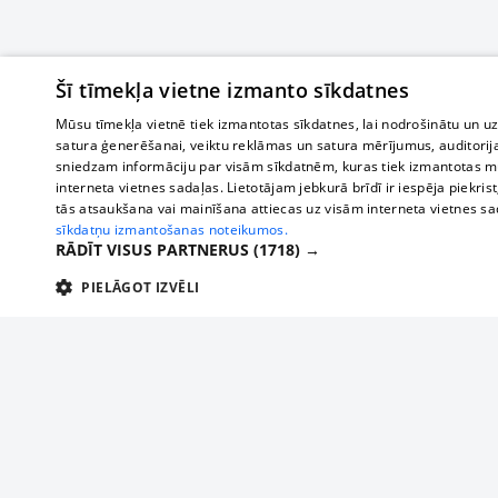
Šī tīmekļa vietne izmanto sīkdatnes
Mūsu tīmekļa vietnē tiek izmantotas sīkdatnes, lai nodrošinātu un u
satura ģenerēšanai, veiktu reklāmas un satura mērījumus, auditorij
sniedzam informāciju par visām sīkdatnēm, kuras tiek izmantotas mū
interneta vietnes sadaļas. Lietotājam jebkurā brīdī ir iespēja piekrist
tās atsaukšana vai mainīšana attiecas uz visām interneta vietnes s
sīkdatņu izmantošanas noteikumos.
RĀDĪT VISUS PARTNERUS
(1718) →
PIELĀGOT IZVĒLI
TEHNISKĀS/OBLIGĀTĀS
STATISTIKAS
M
Tehniskās/
Tehniskās/obligātās sīkdatnes nepieciešamas, lai lietotājs varētu brīvi apm
lietotājam nepieciešamo informāciju.
О нас
Предпр