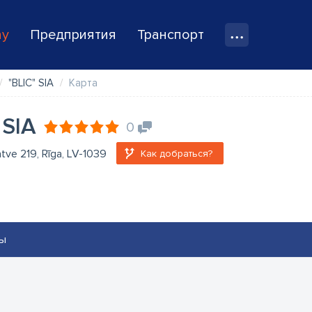
ay
Предприятия
Транспорт
"BLIC" SIA
Карта
 SIA
0
atve 219, Rīga, LV-1039
Как добраться?
ы