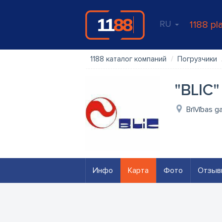
RU
1188 pl
1188 каталог компаний
Погрузчики
"BLIC"
Brīvības g
Инфо
Карта
Фото
Отзыв