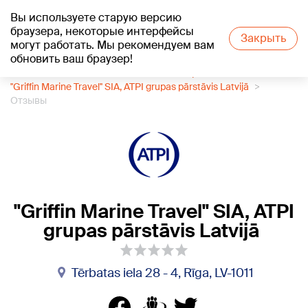
Вы используете старую версию
+18
°C
браузера, некоторые интерфейсы
Закрыть
могут работать. Мы рекомендуем вам
обновить ваш браузер!
1188 каталог компаний
Работа на корабле
''Griffin Marine Travel'' SIA, ATPI grupas pārstāvis Latvijā
Отзывы
''Griffin Marine Travel'' SIA, ATPI
grupas pārstāvis Latvijā
Tērbatas iela 28 - 4, Rīga, LV-1011