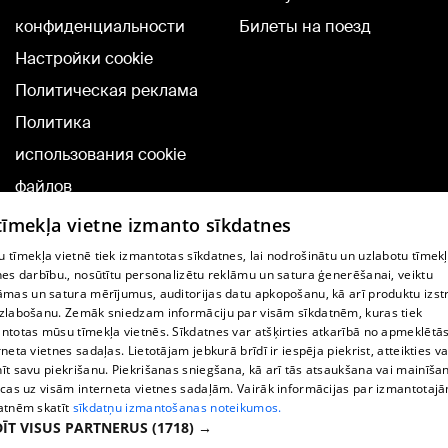
конфиденциальности
Билеты на поезд
Настройки cookie
Политическая реклама
Политика
использования cookie
файлов
Добавление
 tīmekļa vietne izmanto sīkdatnes
комментариев
 tīmekļa vietnē tiek izmantotas sīkdatnes, lai nodrošinātu un uzlabotu tīmek
nes darbību., nosūtītu personalizētu reklāmu un satura ģenerēšanai, veiktu
āmas un satura mērījumus, auditorijas datu apkopošanu, kā arī produktu izst
TВ-программа
zlabošanu. Zemāk sniedzam informāciju par visām sīkdatnēm, kuras tiek
Условия договора
ntotas mūsu tīmekļa vietnēs. Sīkdatnes var atšķirties atkarībā no apmeklētā
rneta vietnes sadaļas. Lietotājam jebkurā brīdī ir iespēja piekrist, atteikties va
360 Ziņu kontakti
īt savu piekrišanu. Piekrišanas sniegšana, kā arī tās atsaukšana vai mainīša
ecas uz visām interneta vietnes sadaļām. Vairāk informācijas par izmantotaj
Helio Media
atnēm skatīt
sīkdatņu izmantošanas noteikumos.
ĪT VISUS PARTNERUS
(1718) →
Служба помощи портала: э-почта -
info@1188.lv