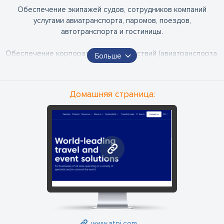
Обеспечение экипажей судов, сотрудников компаний
услугами авиатранспорта, паромов, поездов,
автотранспорта и гостиницы.
Обеспечение корпоративных путешествий (авиатранспорта,
Больше
паромов, поездов, автотранспорта и гостиничных услуг).
Обеспечение путешествий спортивных команд (услуг
Домашняя страница:
авиатранспорта, паромов, поездов, автотранспорта и
гостиницы).
www.atpi.com
www.atpi.com