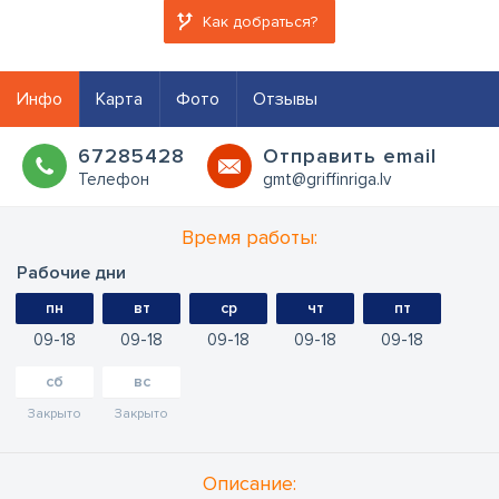
Как добраться?
Инфо
Карта
Фото
Отзывы
67285428
Oтправить email
Телефон
gmt@griffinriga.lv
Время работы:
Рабочие дни
пн
вт
ср
чт
пт
09
18
09
18
09
18
09
18
09
18
сб
вс
Закрыто
Закрыто
Oписание: