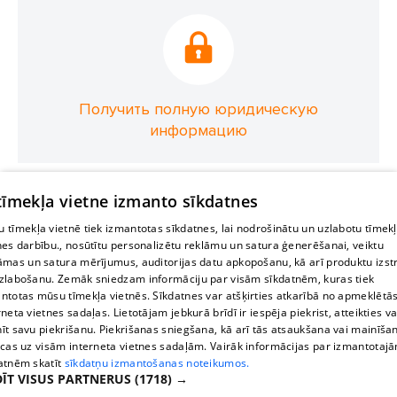
Получить полную юридическую
информацию
 tīmekļa vietne izmanto sīkdatnes
 tīmekļa vietnē tiek izmantotas sīkdatnes, lai nodrošinātu un uzlabotu tīmek
nes darbību., nosūtītu personalizētu reklāmu un satura ģenerēšanai, veiktu
āmas un satura mērījumus, auditorijas datu apkopošanu, kā arī produktu izst
zlabošanu. Zemāk sniedzam informāciju par visām sīkdatnēm, kuras tiek
ntotas mūsu tīmekļa vietnēs. Sīkdatnes var atšķirties atkarībā no apmeklētā
rneta vietnes sadaļas. Lietotājam jebkurā brīdī ir iespēja piekrist, atteikties va
īt savu piekrišanu. Piekrišanas sniegšana, kā arī tās atsaukšana vai mainīša
ecas uz visām interneta vietnes sadaļām. Vairāk informācijas par izmantotaj
atnēm skatīt
sīkdatņu izmantošanas noteikumos.
ĪT VISUS PARTNERUS
(1718) →