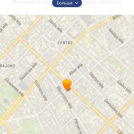
Перевозка моряков
Корпоративные перевозки
Больше
Перевозки на пароме
Перевозки поездом
Перевозки спортивных команд
Гостиничные услуги для работников
Бронирование гостиницы для команд
Услуги поездов
Авиакомпании
авиатранспорт
Железнодорожный транспорт
Судостроение
ремонт
оборудование
Портовые
портовые услуги