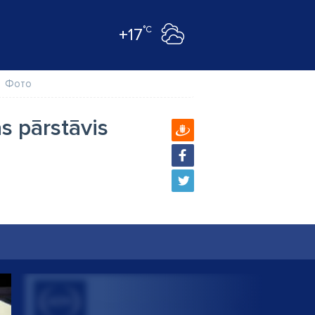
°C
+17
Фото
as pārstāvis