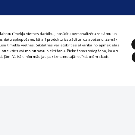
zlabotu tīmekļa vietnes darbību., nosūtītu personalizētu reklāmu un
as datu apkopošanu, kā arī produktu izstrādi un uzlabošanu. Zemāk
su tīmekļa vietnēs. Sīkdatnes var atšķirties atkarībā no apmeklētās
, atteikties vai mainīt savu piekrišanu. Piekrišanas sniegšana, kā arī
adaļām. Vairāk informācijas par izmantotajām sīkdatnēm skatīt
ĒRĶĒŠANA
FUNKCIONĀLĀS
NEKLASIFICĒTĀS
Полное или ч
obligātās
Statistikas
Mērķēšana
Funkcionālās
Neklasificētās
копирование 
любой форме 
eklēt un pārlūkot tīmekļa vietni un izmantot tās piedāvātās iespējas. Bez šīm sīkdatnēm 
запрещается 
иятия
В кинотеатрах
информации. 