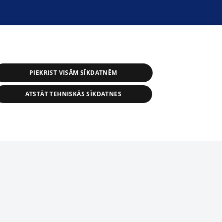
PIEKRIST VISĀM SĪKDATNĒM
ATSTĀT TEHNISKĀS SĪKDATNES
астичное распространение или
информации из баз данных 1188 в
строго запрещено. Также
tīmekļa vietne nevarēs pilnvērtīgi darboties un sniegt
автоматическое скачивание
Перепубликация любого материала,