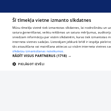
Šī tīmekļa vietne izmanto sīkdatnes
Mūsu tīmekļa vietnē tiek izmantotas sīkdatnes, lai nodrošinātu un u
satura ģenerēšanai, veiktu reklāmas un satura mērījumus, auditorij
sniedzam informāciju par visām sīkdatnēm, kuras tiek izmantotas mū
interneta vietnes sadaļas. Lietotājam jebkurā brīdī ir iespēja piekrist
tās atsaukšana vai mainīšana attiecas uz visām interneta vietnes s
sīkdatņu izmantošanas noteikumos.
RĀDĪT VISUS PARTNERUS
(1718) →
PIELĀGOT IZVĒLI
TEHNISKĀS/OBLIGĀTĀS
STATISTIKAS
M
Tehniskās/
Tehniskās/obligātās sīkdatnes nepieciešamas, lai lietotājs varētu brīvi apm
lietotājam nepieciešamo informāciju.
О нас
Предпр