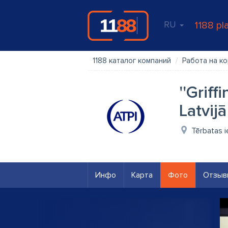
RU
1188 pl
1188 каталог компаний
Работа на к
''Griff
Latvijā
Tērbatas ie
Инфо
Карта
Фото
Отзыв