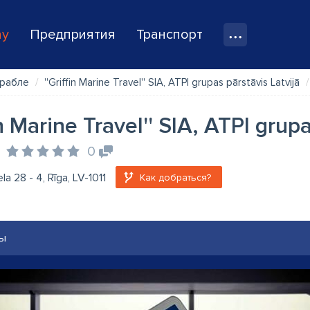
ay
Предприятия
Транспорт
орабле
''Griffin Marine Travel'' SIA, ATPI grupas pārstāvis Latvijā
in Marine Travel'' SIA, ATPI grup
0
la 28 - 4, Rīga, LV-1011
Как добраться?
ы