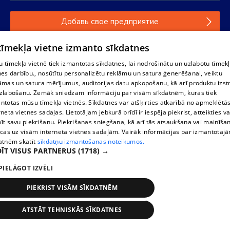
Добавь свое предприятие
Если твоего предприятия нет в нашей базе данных,
 tīmekļa vietne izmanto sīkdatnes
заполни простую форму .
 tīmekļa vietnē tiek izmantotas sīkdatnes, lai nodrošinātu un uzlabotu tīmek
nes darbību., nosūtītu personalizētu reklāmu un satura ģenerēšanai, veiktu
āmas un satura mērījumus, auditorijas datu apkopošanu, kā arī produktu izst
Полное или частичное распространение или копирование
zlabošanu. Zemāk sniedzam informāciju par visām sīkdatnēm, kuras tiek
информации из баз данных 1188 в любой форме строго
ntotas mūsu tīmekļa vietnēs. Sīkdatnes var atšķirties atkarībā no apmeklētā
запрещено. Также запрещается автоматическое
rneta vietnes sadaļas. Lietotājam jebkurā brīdī ir iespēja piekrist, atteikties va
скачивание информации. Перепубликация любого
īt savu piekrišanu. Piekrišanas sniegšana, kā arī tās atsaukšana vai mainīša
материала, опубликованного на сайте 1188 , возможна
ecas uz visām interneta vietnes sadaļām. Vairāk informācijas par izmantotaj
только с согласия редакции сайта 1188.
atnēm skatīt
sīkdatņu izmantošanas noteikumos.
ĪT VISUS PARTNERUS
(1718) →
Служба помощи портала: э-почта -
info@1188.lv
PIELĀGOT IZVĒLI
Разработано
SIA Helio Media
2004-2026
PIEKRIST VISĀM SĪKDATNĒM
ATSTĀT TEHNISKĀS SĪKDATNES