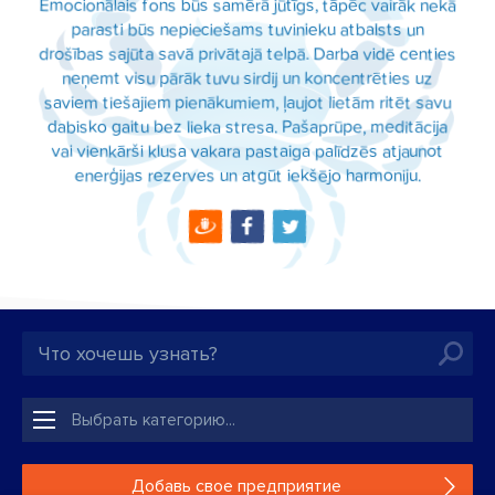
Emocionālais fons būs samērā jūtīgs, tāpēc vairāk nekā
parasti būs nepieciešams tuvinieku atbalsts un
drošības sajūta savā privātajā telpā. Darba vidē centies
neņemt visu pārāk tuvu sirdij un koncentrēties uz
saviem tiešajiem pienākumiem, ļaujot lietām ritēt savu
dabisko gaitu bez lieka stresa. Pašaprūpe, meditācija
vai vienkārši klusa vakara pastaiga palīdzēs atjaunot
enerģijas rezerves un atgūt iekšējo harmoniju.
Добавь свое предприятие