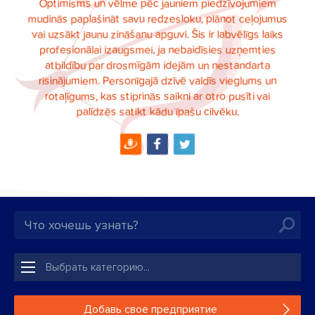
Optimisms un vēlme pēc jauniem piedzīvojumiem
mudinās paplašināt savu redzesloku, plānot ceļojumus
vai uzsākt jaunu zināšanu apguvi. Šis ir labvēlīgs laiks
profesionālai izaugsmei, ja nebaidīsies uzņemties
atbildību par drosmīgām idejām un nestandarta
risinājumiem. Personīgajā dzīvē valdīs vieglums un
rotaļīgums, kas stiprinās saikni ar otro pusīti vai
palīdzēs satikt kādu īpašu cilvēku.
Добавь свое предприятие