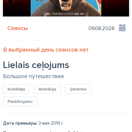
Сеансы
В выбранный день сеансов нет
Lielais ceļojums
Большое путешествие
Komēdija
Animācija
Ģimenes
Piedzīvojumu
Дата премьеры:
3 мая 2019 г.