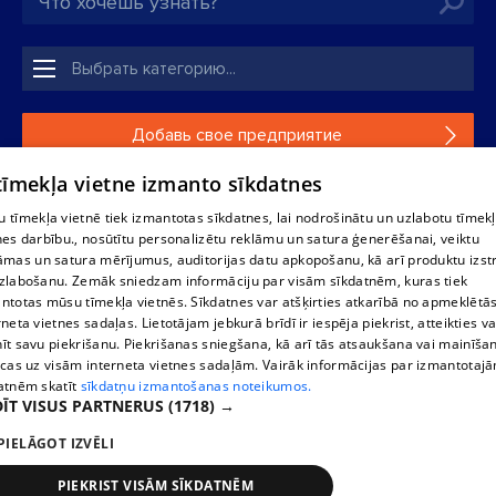
Добавь свое предприятие
 tīmekļa vietne izmanto sīkdatnes
Если твоего предприятия нет в нашей базе данных,
заполни простую форму .
 tīmekļa vietnē tiek izmantotas sīkdatnes, lai nodrošinātu un uzlabotu tīmek
nes darbību., nosūtītu personalizētu reklāmu un satura ģenerēšanai, veiktu
āmas un satura mērījumus, auditorijas datu apkopošanu, kā arī produktu izst
Полное или частичное распространение или копирование
zlabošanu. Zemāk sniedzam informāciju par visām sīkdatnēm, kuras tiek
информации из баз данных 1188 в любой форме строго
ntotas mūsu tīmekļa vietnēs. Sīkdatnes var atšķirties atkarībā no apmeklētā
запрещено. Также запрещается автоматическое
rneta vietnes sadaļas. Lietotājam jebkurā brīdī ir iespēja piekrist, atteikties va
скачивание информации. Перепубликация любого
īt savu piekrišanu. Piekrišanas sniegšana, kā arī tās atsaukšana vai mainīša
материала, опубликованного на сайте 1188 , возможна
ecas uz visām interneta vietnes sadaļām. Vairāk informācijas par izmantotaj
только с согласия редакции сайта 1188.
atnēm skatīt
sīkdatņu izmantošanas noteikumos.
ĪT VISUS PARTNERUS
(1718) →
PIELĀGOT IZVĒLI
Служба помощи портала: э-почта -
info@1188.lv
Разработано
SIA Helio Media
2004-2026
PIEKRIST VISĀM SĪKDATNĒM