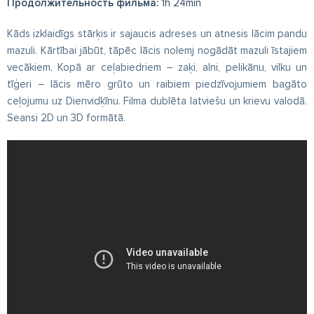
Продолжительность фильма:
1h 24min
Kāds izklaidīgs stārķis ir sajaucis adreses un atnesis lācim pandu
mazuli. Kārtībai jābūt, tāpēc lācis nolemj nogādāt mazuli īstajiem
vecākiem. Kopā ar ceļabiedriem – zaķi, alni, pelikānu, vilku un
tīģeri – lācis mēro grūto un raibiem piedzīvojumiem bagāto
ceļojumu uz Dienvidķīnu. Filma dublēta latviešu un krievu valodā.
Seansi 2D un 3D formātā.