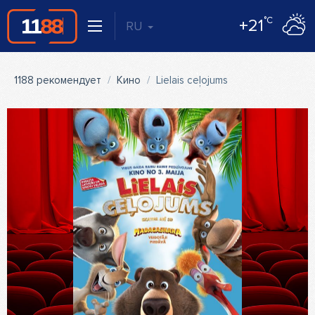
°C
+21
RU
1188 рекомендует
Кино
Lielais ceļojums