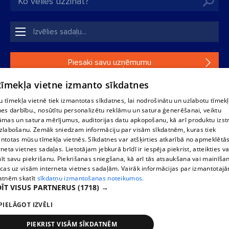
Piesaki savu uzņēmumu
 tīmekļa vietne izmanto sīkdatnes
Ja tavs uzņēmums nav mūsu datubāzē, aizpildi vienkāršu
formu.
 tīmekļa vietnē tiek izmantotas sīkdatnes, lai nodrošinātu un uzlabotu tīmek
nes darbību., nosūtītu personalizētu reklāmu un satura ģenerēšanai, veiktu
āmas un satura mērījumus, auditorijas datu apkopošanu, kā arī produktu izst
1188 datu bāzes, tās daļas vai datu bāzē iekļautās informācijas,
zlabošanu. Zemāk sniedzam informāciju par visām sīkdatnēm, kuras tiek
vai informācijas daļas pavairošana vai izplatīšana jebkādā formā
ntotas mūsu tīmekļa vietnēs. Sīkdatnes var atšķirties atkarībā no apmeklētā
stingri aizliegta. Tāpat arī ir aizliegta lejupielāde automātiskā
rneta vietnes sadaļas. Lietotājam jebkurā brīdī ir iespēja piekrist, atteikties va
režīmā. Jebkura 1188 web lapā publicētā materiāla
īt savu piekrišanu. Piekrišanas sniegšana, kā arī tās atsaukšana vai mainīša
pārpublicēšana ir kategoriski aizliegta bez 1188 web lapas
ecas uz visām interneta vietnes sadaļām. Vairāk informācijas par izmantotaj
redakcijas atļaujas.
atnēm skatīt
sīkdatņu izmantošanas noteikumos.
ĪT VISUS PARTNERUS
(1718) →
PIELĀGOT IZVĒLI
Portāla palīdzības dienests: e-pasts -
info@1188.lv
Izstrādāts
SIA Helio Media
2004-2026
PIEKRIST VISĀM SĪKDATNĒM