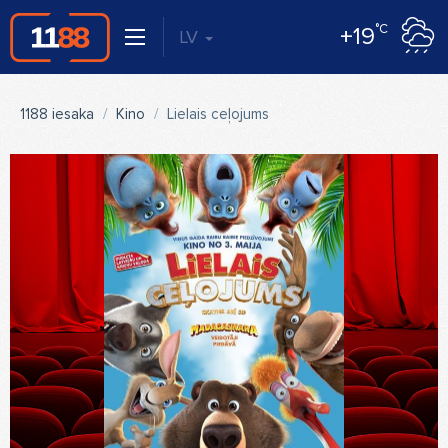
°C
+19
LV
1188 iesaka
Kino
Lielais ceļojums