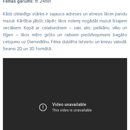
Filmas garums:
1h 24min
Kāds izklaidīgs stārķis ir sajaucis adreses un atnesis lācim pandu
mazuli. Kārtībai jābūt, tāpēc lācis nolemj nogādāt mazuli īstajiem
vecākiem. Kopā ar ceļabiedriem – zaķi, alni, pelikānu, vilku un
tīģeri – lācis mēro grūto un raibiem piedzīvojumiem bagāto
ceļojumu uz Dienvidķīnu. Filma dublēta latviešu un krievu valodā.
Seansi 2D un 3D formātā.