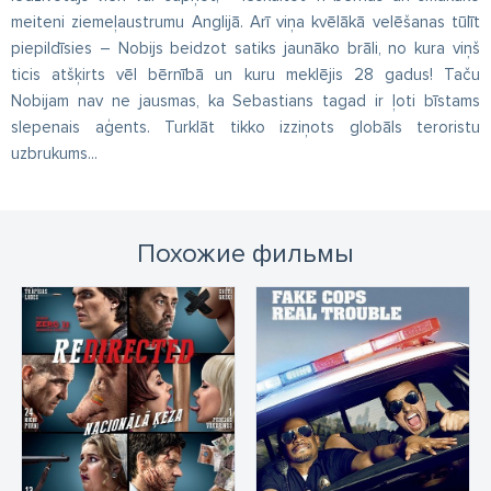
meiteni ziemeļaustrumu Anglijā. Arī viņa kvēlākā velēšanas tūlīt
piepildīsies – Nobijs beidzot satiks jaunāko brāli, no kura viņš
ticis atšķirts vēl bērnībā un kuru meklējis 28 gadus! Taču
Nobijam nav ne jausmas, ka Sebastians tagad ir ļoti bīstams
slepenais aģents. Turklāt tikko izziņots globāls teroristu
uzbrukums...
Похожие фильмы