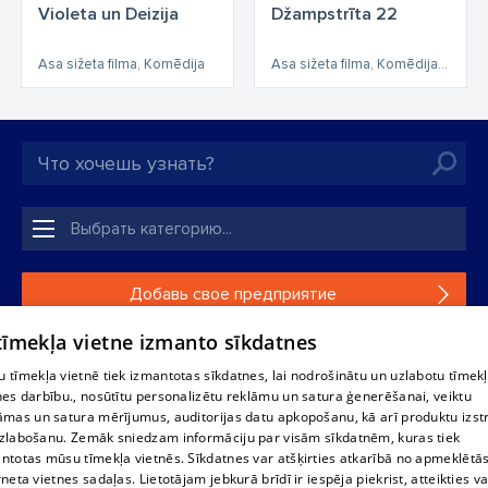
Violeta un Deizija
Džampstrīta 22
Asa sižeta filma, Komēdija
Asa sižeta filma, Komēdija, Asa sižeta
Добавь свое предприятие
 tīmekļa vietne izmanto sīkdatnes
Если твоего предприятия нет в нашей базе данных,
заполни простую форму .
 tīmekļa vietnē tiek izmantotas sīkdatnes, lai nodrošinātu un uzlabotu tīmek
nes darbību., nosūtītu personalizētu reklāmu un satura ģenerēšanai, veiktu
āmas un satura mērījumus, auditorijas datu apkopošanu, kā arī produktu izst
Полное или частичное распространение или копирование
zlabošanu. Zemāk sniedzam informāciju par visām sīkdatnēm, kuras tiek
информации из баз данных 1188 в любой форме строго
ntotas mūsu tīmekļa vietnēs. Sīkdatnes var atšķirties atkarībā no apmeklētā
запрещено. Также запрещается автоматическое
rneta vietnes sadaļas. Lietotājam jebkurā brīdī ir iespēja piekrist, atteikties va