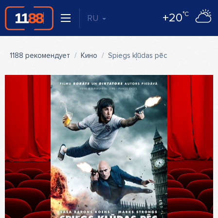
°C
+20
RU
1188 рекомендует
Кино
Spiegs kļūdas pēc