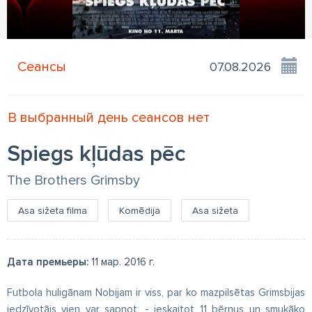
Сеансы
В выбранный день сеансов нет
Spiegs kļūdas pēc
The Brothers Grimsby
Asa sižeta filma
Komēdija
Asa sižeta
Дата премьеры:
11 мар. 2016 г.
Futbola huligānam Nobijam ir viss, par ko mazpilsētas Grimsbijas
iedzīvotājs vien var sapņot, - ieskaitot 11 bērnus un smukāko