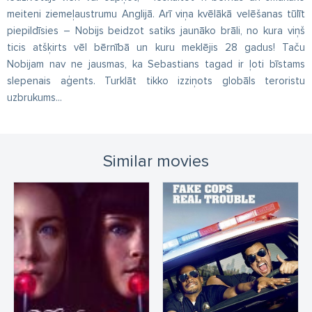
meiteni ziemeļaustrumu Anglijā. Arī viņa kvēlākā velēšanas tūlīt
piepildīsies – Nobijs beidzot satiks jaunāko brāli, no kura viņš
ticis atšķirts vēl bērnībā un kuru meklējis 28 gadus! Taču
Nobijam nav ne jausmas, ka Sebastians tagad ir ļoti bīstams
slepenais aģents. Turklāt tikko izziņots globāls teroristu
uzbrukums...
Similar movies