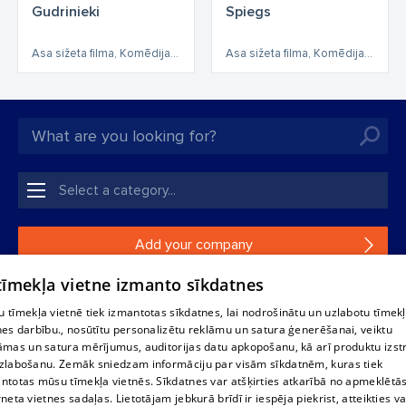
Gudrinieki
Spiegs
Asa sižeta filma, Komēdija, Detektīvfilma, Asa sižeta
Asa sižeta filma, Komēdija, Asa sižeta
Add your company
 tīmekļa vietne izmanto sīkdatnes
If your company is not in our database, please fill in a
simple form.
 tīmekļa vietnē tiek izmantotas sīkdatnes, lai nodrošinātu un uzlabotu tīmek
nes darbību., nosūtītu personalizētu reklāmu un satura ģenerēšanai, veiktu
āmas un satura mērījumus, auditorijas datu apkopošanu, kā arī produktu izst
Reproduction, or distribution of 1188 database, its parts or the
zlabošanu. Zemāk sniedzam informāciju par visām sīkdatnēm, kuras tiek
information contained in the database, or parts of information in
ntotas mūsu tīmekļa vietnēs. Sīkdatnes var atšķirties atkarībā no apmeklētā
any form is strictly prohibited. Also automatic download is
rneta vietnes sadaļas. Lietotājam jebkurā brīdī ir iespēja piekrist, atteikties va