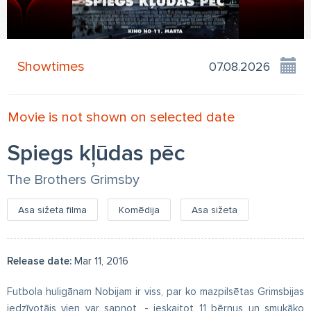
Showtimes
Movie is not shown on selected date
Spiegs kļūdas pēc
The Brothers Grimsby
Asa sižeta filma
Komēdija
Asa sižeta
Release date:
Mar 11, 2016
Futbola huligānam Nobijam ir viss, par ko mazpilsētas Grimsbijas
iedzīvotājs vien var sapņot, - ieskaitot 11 bērnus un smukāko