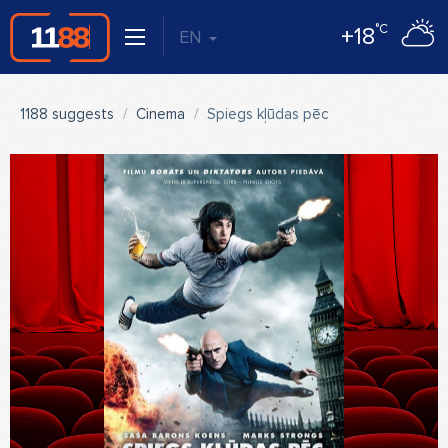
°C
+18
EN
1188 suggests
Cinema
Spiegs kļūdas pēc