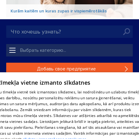
Kurām kaitēm un kuras zupas ir vispiemērotākās
Добавь свое предприятие
 tīmekļa vietne izmanto sīkdatnes
Если твоего предприятия нет в нашей базе данных,
заполни простую форму .
 tīmekļa vietnē tiek izmantotas sīkdatnes, lai nodrošinātu un uzlabotu tīmek
nes darbību., nosūtītu personalizētu reklāmu un satura ģenerēšanai, veiktu
āmas un satura mērījumus, auditorijas datu apkopošanu, kā arī produktu izst
Полное или частичное распространение или копирование
zlabošanu. Zemāk sniedzam informāciju par visām sīkdatnēm, kuras tiek
информации из баз данных 1188 в любой форме строго
ntotas mūsu tīmekļa vietnēs. Sīkdatnes var atšķirties atkarībā no apmeklētā
запрещено. Также запрещается автоматическое
rneta vietnes sadaļas. Lietotājam jebkurā brīdī ir iespēja piekrist, atteikties va
скачивание информации. Перепубликация любого
īt savu piekrišanu. Piekrišanas sniegšana, kā arī tās atsaukšana vai mainīša
материала, опубликованного на сайте 1188 , возможна
ecas uz visām interneta vietnes sadaļām. Vairāk informācijas par izmantotaj
только с согласия редакции сайта 1188.