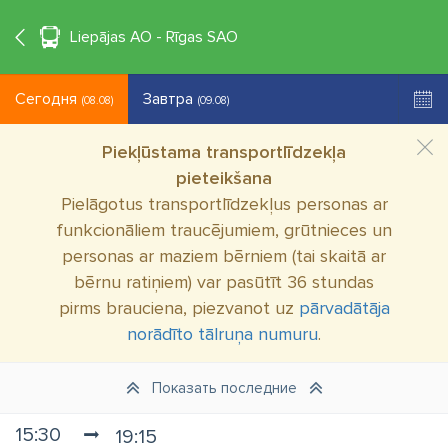
°C
+19
RU
Liepājas AO - Rīgas SAO
Сегодня
Завтра
(08.08)
(09.08)
Piekļūstama transportlīdzekļa
pieteikšana
Pielāgotus transportlīdzekļus personas ar
funkcionāliem traucējumiem, grūtnieces un
personas ar maziem bērniem (tai skaitā ar
bērnu ratiņiem) var pasūtīt 36 stundas
pirms brauciena, piezvanot uz
pārvadātāja
norādīto tālruņa numuru
.
Показать последние
15:30
19:15