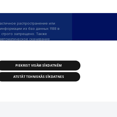
астичное распространение или
информации из баз данных 1188 в
строго запрещено. Также
автоматическое скачивание
Перепубликация любого материала,
ого на сайте 1188 , возможна
асия редакции сайта 1188.
PIEKRIST VISĀM SĪKDATNĒM
и портала: э-почта -
info@1188.lv
ATSTĀT TEHNISKĀS SĪKDATNES
SIA Helio Media
2004-2026