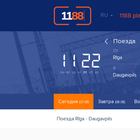
RU
1188 pl
Поезда
пн
вт
ср
чт
пт
сб
вс
Сегодня
Завтра
Во
(07.08)
(08.08)
Поезда Rīga - Daugavpils