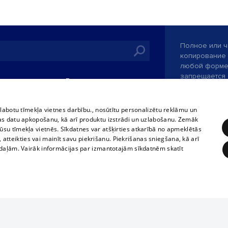
Полное или ч
копирование 
любой форме 
запрещается 
иятия
В кинотеатрах
информации. 
rains,
TВ-программа
опубликованн
tional schedules
только с согл
Условия договора
zlabotu tīmekļa vietnes darbību., nosūtītu personalizētu reklāmu un
ets
as datu apkopošanu, kā arī produktu izstrādi un uzlabošanu. Zemāk
360 Ziņas kontakti
su tīmekļa vietnēs. Sīkdatnes var atšķirties atkarībā no apmeklētās
ckets
, atteikties vai mainīt savu piekrišanu. Piekrišanas sniegšana, kā arī
Служба помощ
adaļām. Vairāk informācijas par izmantotajām sīkdatnēm skatīt
Разработано
ĒRĶĒŠANA
FUNKCIONĀLĀS
NEKLASIFICĒTĀS