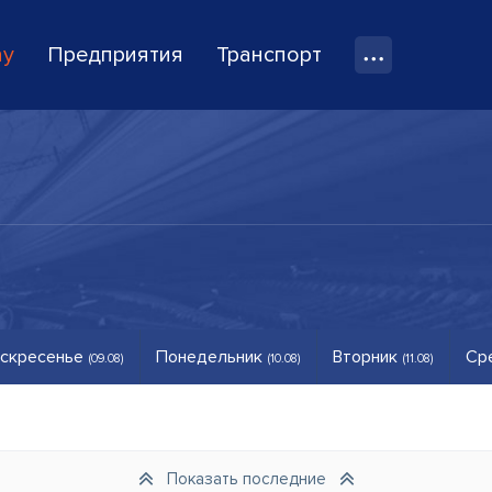
ay
Предприятия
Транспорт
скресенье
Понедельник
Вторник
Ср
(09.08)
(10.08)
(11.08)
Показать последние