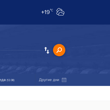
°C
+19
еда
(12.08)