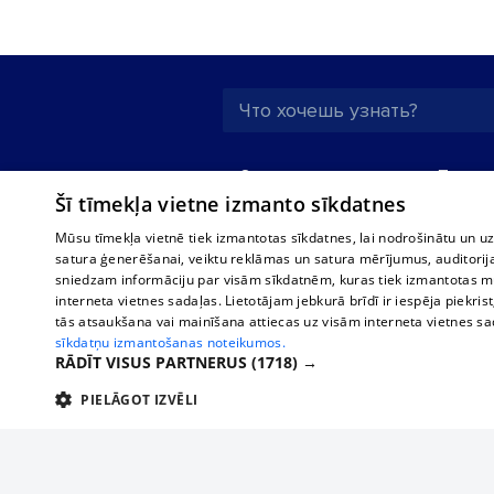
О нас
Предпр
Šī tīmekļa vietne izmanto sīkdatnes
Реклама
Buses, t
interna
Для бизнеса
Mūsu tīmekļa vietnē tiek izmantotas sīkdatnes, lai nodrošinātu un u
Bus tick
satura ģenerēšanai, veiktu reklāmas un satura mērījumus, auditorij
Тарифы
sniedzam informāciju par visām sīkdatnēm, kuras tiek izmantotas mū
Train ti
Политика
interneta vietnes sadaļas. Lietotājam jebkurā brīdī ir iespēja piekrist
конфиденциальности
tās atsaukšana vai mainīšana attiecas uz visām interneta vietnes s
sīkdatņu izmantošanas noteikumos.
Настройки cookie
RĀDĪT VISUS PARTNERUS
(1718) →
Политическая
PIELĀGOT IZVĒLI
реклама
Политика
TEHNISKĀS/OBLIGĀTĀS
STATISTIKAS
M
использования
cookie файлов