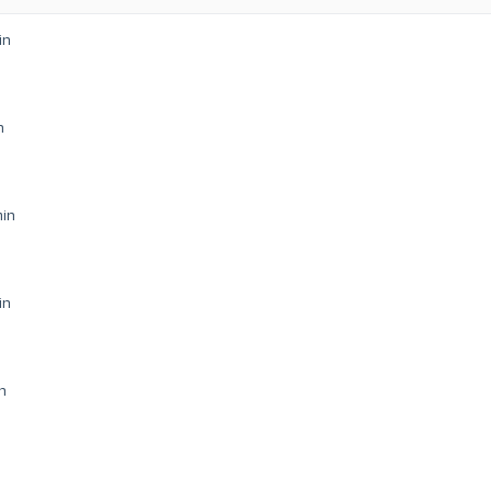
in
n
in
in
n