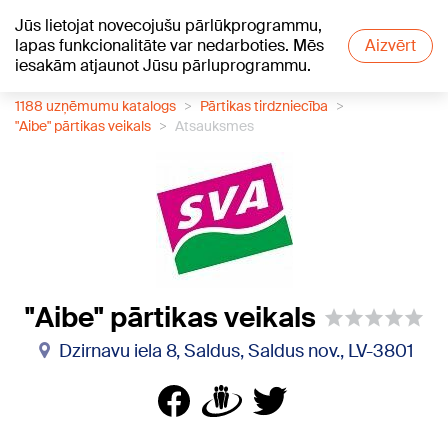
Jūs lietojat novecojušu pārlūkprogrammu,
+24
°C
lapas funkcionalitāte var nedarboties. Mēs
Aizvērt
iesakām atjaunot Jūsu pārluprogrammu.
1188 uzņēmumu katalogs
Pārtikas tirdzniecība
"Aibe" pārtikas veikals
Atsauksmes
"Aibe" pārtikas veikals
Dzirnavu iela 8, Saldus, Saldus nov., LV-3801