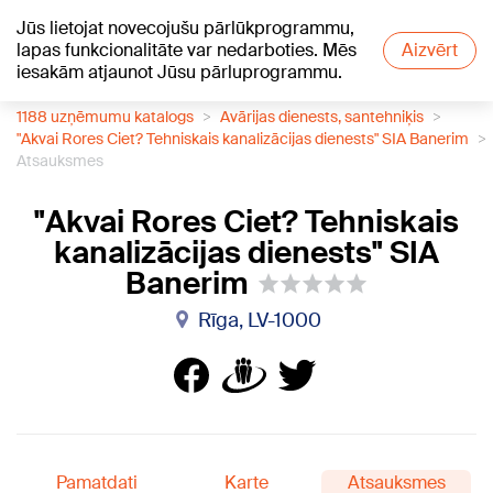
Jūs lietojat novecojušu pārlūkprogrammu,
+18
°C
lapas funkcionalitāte var nedarboties. Mēs
Aizvērt
iesakām atjaunot Jūsu pārluprogrammu.
1188 uzņēmumu katalogs
Avārijas dienests, santehniķis
"Akvai Rores Ciet? Tehniskais kanalizācijas dienests" SIA Banerim
Atsauksmes
"Akvai Rores Ciet? Tehniskais
kanalizācijas dienests" SIA
Banerim
Rīga, LV-1000
Pamatdati
Karte
Atsauksmes