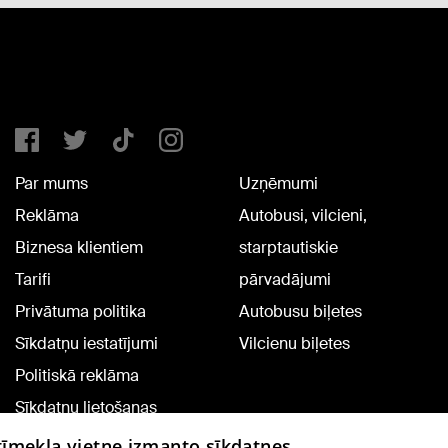
Par mums
Uzņēmumi
Reklāma
Autobusi, vilcieni,
Biznesa klientiem
starptautiskie
Tarifi
pārvadājumi
Privātuma politika
Autobusu biļetes
Sīkdatņu iestatījumi
Vilcienu biļetes
Politiskā reklāma
Sīkdatņu lietošanas
noteikumi
 tīmekļa vietne izmanto sīkdatnes