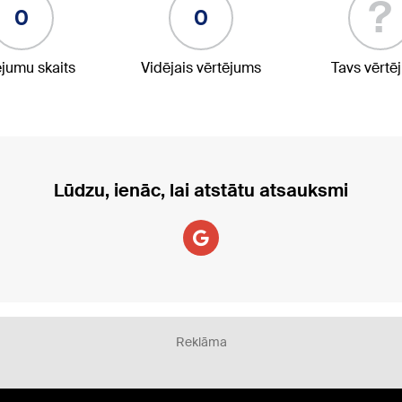
?
0
0
ējumu skaits
Vidējais vērtējums
Tavs vērtē
Lūdzu, ienāc, lai atstātu atsauksmi
Reklāma