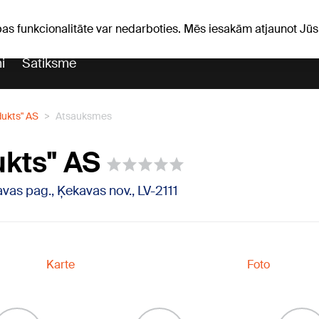
Laika ziņas
Horoskopi
avs
pas funkcionalitāte var nedarboties. Mēs iesakām atjaunot J
i
Satiksme
ukts" AS
Atsauksmes
kts" AS
vas pag., Ķekavas nov., LV-2111
Karte
Foto