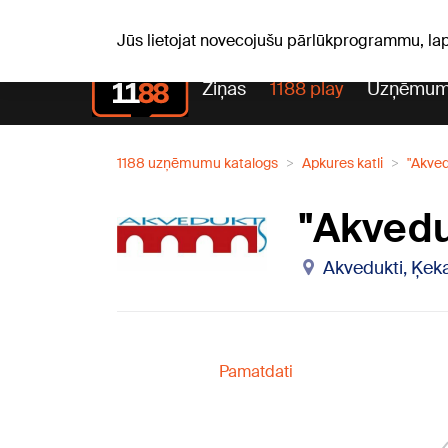
S, 08.08.2026.
+21
°C
Mudīte, Vladislava, Vladisl
Jūs lietojat novecojušu pārlūkprogrammu, la
Ziņas
1188 play
Uzņēmum
1188 uzņēmumu katalogs
Apkures katli
"Akved
"Akvedu
Akvedukti, Ķeka
Pamatdati