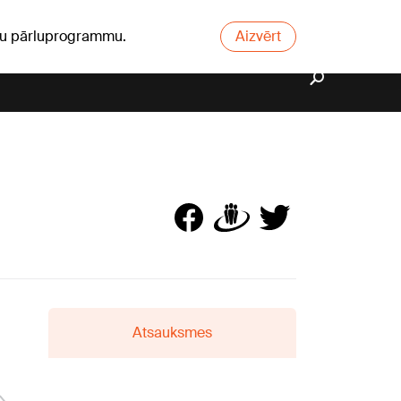
ūsu pārluprogrammu.
Aizvērt
Atsauksmes