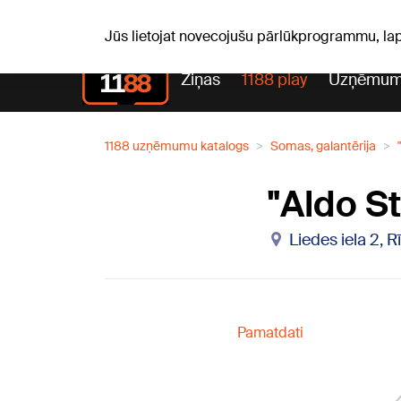
Pk, 07.08.2026.
+17
°C
Alfrēds, Fredis, Madars
Jūs lietojat novecojušu pārlūkprogrammu, la
Ziņas
1188 play
Uzņēmum
1188 uzņēmumu katalogs
Somas, galantērija
"Aldo St
Liedes iela 2, 
Pamatdati