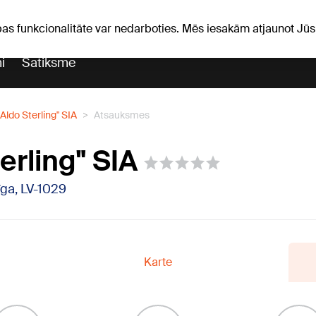
Laika ziņas
Horoskopi
pas funkcionalitāte var nedarboties. Mēs iesakām atjaunot J
i
Satiksme
"Aldo Sterling" SIA
Atsauksmes
erling" SIA
Rīga, LV-1029
Karte