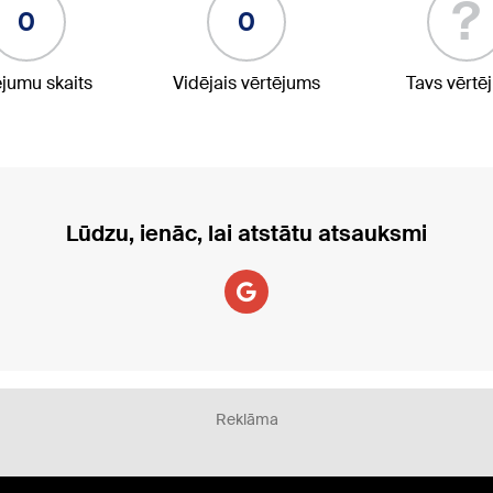
?
0
0
ējumu skaits
Vidējais vērtējums
Tavs vērtē
Lūdzu, ienāc, lai atstātu atsauksmi
Reklāma