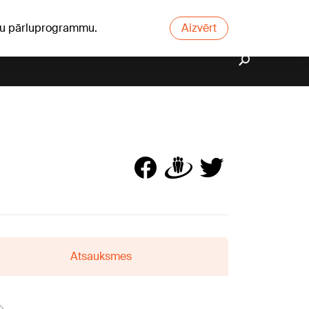
ūsu pārluprogrammu.
Aizvērt
Atsauksmes