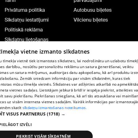
Tarifi
pārvadājumi
Privātuma politika
Autobusu biļetes
Sīkdatņu iestatījumi
Vilcienu biļetes
Politiskā reklāma
Sīkdatņu lietošanas
noteikumi
 tīmekļa vietne izmanto sīkdatnes
Komentāru pievienošana
 tīmekļa vietnē tiek izmantotas sīkdatnes, lai nodrošinātu un uzlabotu tīmek
nes darbību., nosūtītu personalizētu reklāmu un satura ģenerēšanai, veiktu
āmas un satura mērījumus, auditorijas datu apkopošanu, kā arī produktu izst
TV programma
zlabošanu. Zemāk sniedzam informāciju par visām sīkdatnēm, kuras tiek
Līguma noteikumi
ntotas mūsu tīmekļa vietnēs. Sīkdatnes var atšķirties atkarībā no apmeklētā
rneta vietnes sadaļas. Lietotājam jebkurā brīdī ir iespēja piekrist, atteikties va
360 Ziņu kontakti
īt savu piekrišanu. Piekrišanas sniegšana, kā arī tās atsaukšana vai mainīša
ecas uz visām interneta vietnes sadaļām. Vairāk informācijas par izmantotaj
Helio Media
atnēm skatīt
sīkdatņu izmantošanas noteikumos.
ĪT VISUS PARTNERUS
(1718) →
Portāla palīdzības dienests: e-pasts -
info@1188.lv
PIELĀGOT IZVĒLI
Copyright © 2004-2026 SIA HELIO MEDIA.
All rights reserved.
PIEKRIST VISĀM SĪKDATNĒM