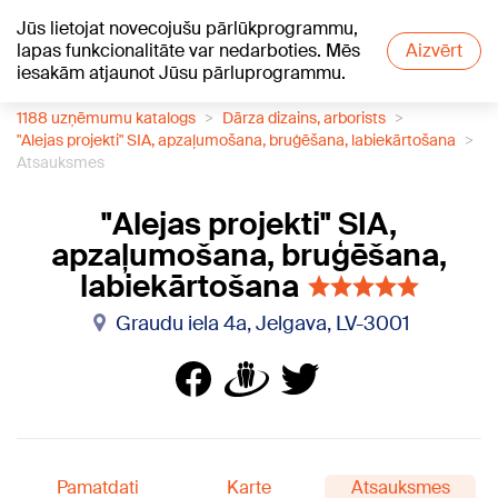
Jūs lietojat novecojušu pārlūkprogrammu,
+15
°C
lapas funkcionalitāte var nedarboties. Mēs
Aizvērt
iesakām atjaunot Jūsu pārluprogrammu.
1188 uzņēmumu katalogs
Dārza dizains, arborists
"Alejas projekti" SIA, apzaļumošana, bruģēšana, labiekārtošana
Atsauksmes
"Alejas projekti" SIA,
apzaļumošana, bruģēšana,
labiekārtošana
Graudu iela 4a, Jelgava, LV-3001
Pamatdati
Karte
Atsauksmes