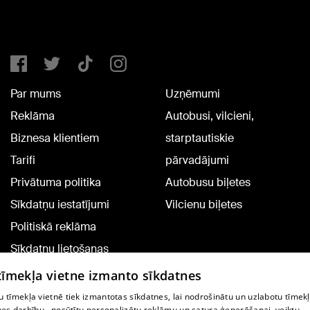
Par mums
Uzņēmumi
Reklāma
Autobusi, vilcieni,
Biznesa klientiem
starptautiskie
Tarifi
pārvadājumi
Privātuma politika
Autobusu biļetes
Sīkdatņu iestatījumi
Vilcienu biļetes
Politiskā reklāma
Sīkdatņu lietošanas
noteikumi
 tīmekļa vietne izmanto sīkdatnes
Komentāru pievienošana
 tīmekļa vietnē tiek izmantotas sīkdatnes, lai nodrošinātu un uzlabotu tīmek
nes darbību., nosūtītu personalizētu reklāmu un satura ģenerēšanai, veiktu