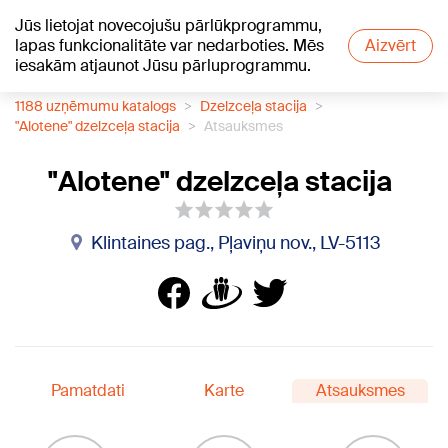
Jūs lietojat novecojušu pārlūkprogrammu,
+21
°C
lapas funkcionalitāte var nedarboties. Mēs
Aizvērt
iesakām atjaunot Jūsu pārluprogrammu.
1188 uzņēmumu katalogs
Dzelzceļa stacija
"Alotene" dzelzceļa stacija
Atsauksmes
"Alotene" dzelzceļa stacija
Klintaines pag., Pļaviņu nov., LV-5113
Pamatdati
Karte
Atsauksmes