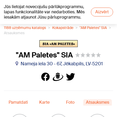
Jūs lietojat novecojušu pārlūkprogrammu,
+20
°C
lapas funkcionalitāte var nedarboties. Mēs
Aizvērt
iesakām atjaunot Jūsu pārluprogrammu.
1188 uzņēmumu katalogs
Kokapstrāde
"AM Paletes" SIA
Atsauksmes
"AM Paletes" SIA
Nameja iela 30 - 67, Jēkabpils, LV-5201
Pamatdati
Karte
Foto
Atsauksmes