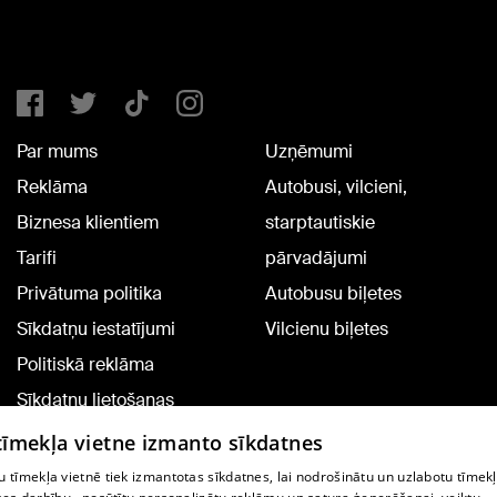
Par mums
Uzņēmumi
Reklāma
Autobusi, vilcieni,
Biznesa klientiem
starptautiskie
Tarifi
pārvadājumi
Privātuma politika
Autobusu biļetes
Sīkdatņu iestatījumi
Vilcienu biļetes
Politiskā reklāma
Sīkdatņu lietošanas
noteikumi
 tīmekļa vietne izmanto sīkdatnes
Komentāru pievienošana
 tīmekļa vietnē tiek izmantotas sīkdatnes, lai nodrošinātu un uzlabotu tīmek