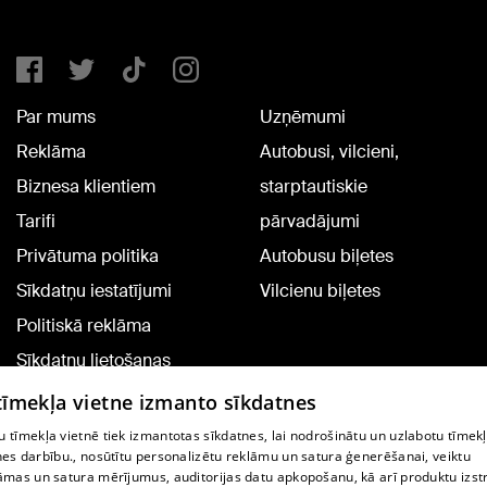
Par mums
Uzņēmumi
Reklāma
Autobusi, vilcieni,
Biznesa klientiem
starptautiskie
Tarifi
pārvadājumi
Privātuma politika
Autobusu biļetes
Sīkdatņu iestatījumi
Vilcienu biļetes
Politiskā reklāma
Sīkdatņu lietošanas
noteikumi
 tīmekļa vietne izmanto sīkdatnes
Komentāru pievienošana
 tīmekļa vietnē tiek izmantotas sīkdatnes, lai nodrošinātu un uzlabotu tīmek
nes darbību., nosūtītu personalizētu reklāmu un satura ģenerēšanai, veiktu
āmas un satura mērījumus, auditorijas datu apkopošanu, kā arī produktu izst
TV programma