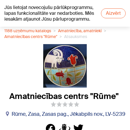
Jūs lietojat novecojušu pārlūkprogrammu,
+21
°C
lapas funkcionalitāte var nedarboties. Mēs
Aizvērt
iesakām atjaunot Jūsu pārluprogrammu.
1188 uzņēmumu katalogs
Amatniecība, amatnieki
Amatniecības centrs "Rūme"
Atsauksmes
Amatniecības centrs "Rūme"
Rūme, Zasa, Zasas pag., Jēkabpils nov., LV-5239