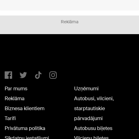
Reklāma
Par mums
Uzņēmumi
Reklāma
Autobusi, vilcieni,
Biznesa klientiem
starptautiskie
Tarifi
pārvadājumi
Privātuma politika
Autobusu biļetes
Sīkdatņu iestatījumi
Vilcienu biļetes