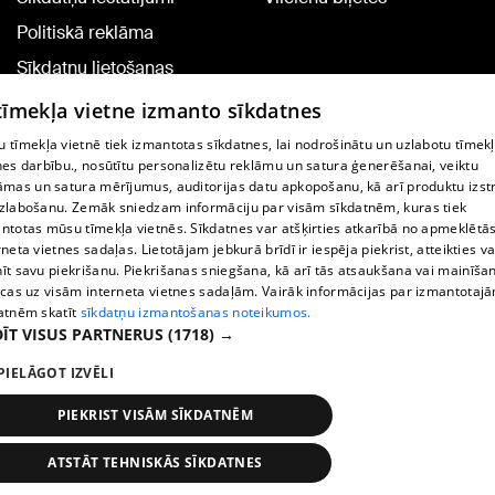
Politiskā reklāma
Sīkdatņu lietošanas
noteikumi
 tīmekļa vietne izmanto sīkdatnes
Komentāru pievienošana
 tīmekļa vietnē tiek izmantotas sīkdatnes, lai nodrošinātu un uzlabotu tīmek
nes darbību., nosūtītu personalizētu reklāmu un satura ģenerēšanai, veiktu
āmas un satura mērījumus, auditorijas datu apkopošanu, kā arī produktu izst
TV programma
zlabošanu. Zemāk sniedzam informāciju par visām sīkdatnēm, kuras tiek
Līguma noteikumi
ntotas mūsu tīmekļa vietnēs. Sīkdatnes var atšķirties atkarībā no apmeklētā
rneta vietnes sadaļas. Lietotājam jebkurā brīdī ir iespēja piekrist, atteikties va
360 Ziņu kontakti
īt savu piekrišanu. Piekrišanas sniegšana, kā arī tās atsaukšana vai mainīša
ecas uz visām interneta vietnes sadaļām. Vairāk informācijas par izmantotaj
Helio Media
atnēm skatīt
sīkdatņu izmantošanas noteikumos.
ĪT VISUS PARTNERUS
(1718) →
Portāla palīdzības dienests: e-pasts -
info@1188.lv
PIELĀGOT IZVĒLI
Copyright © 2004-2026 SIA HELIO MEDIA.
All rights reserved.
PIEKRIST VISĀM SĪKDATNĒM
ATSTĀT TEHNISKĀS SĪKDATNES
Ziņas
Meklēt
1188 play
Satiksme
Vairāk