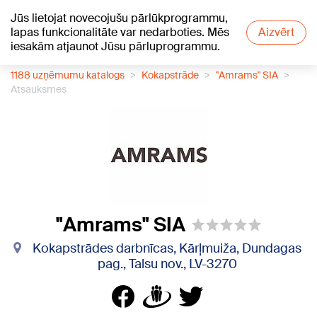
Jūs lietojat novecojušu pārlūkprogrammu,
+21
°C
lapas funkcionalitāte var nedarboties. Mēs
Aizvērt
iesakām atjaunot Jūsu pārluprogrammu.
1188 uzņēmumu katalogs
Kokapstrāde
"Amrams" SIA
Atsauksmes
"Amrams" SIA
Kokapstrādes darbnīcas, Kārļmuiža, Dundagas
pag., Talsu nov., LV-3270