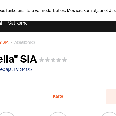
Laika ziņas
Horoskopi
pas funkcionalitāte var nedarboties. Mēs iesakām atjaunot J
i
Satiksme
" SIA
Atsauksmes
lla" SIA
Liepāja, LV-3405
Karte