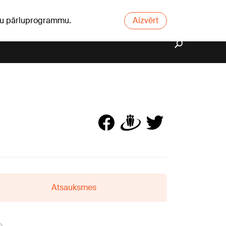
ūsu pārluprogrammu.
Aizvērt
Atsauksmes