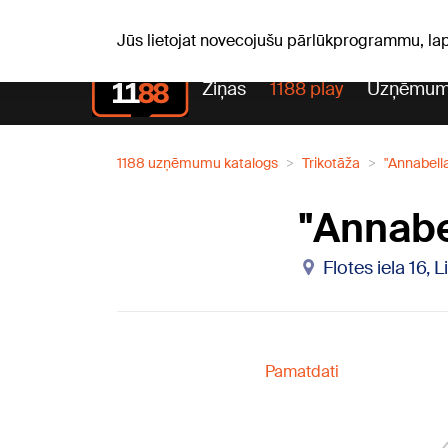
Pk, 07.08.2026.
+21
°C
Alfrēds, Fredis, Madars
Jūs lietojat novecojušu pārlūkprogrammu, la
Ziņas
1188 play
Uzņēmum
1188 uzņēmumu katalogs
Trikotāža
"Annabella
"Annabe
Flotes iela 16, 
Pamatdati