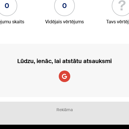
?
0
0
ējumu skaits
Vidējais vērtējums
Tavs vērtē
Lūdzu, ienāc, lai atstātu atsauksmi
Reklāma