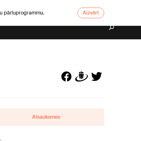
ūsu pārluprogrammu.
Aizvērt
Atsauksmes