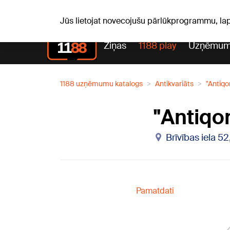
Pk, 07.08.2026.
+20
°C
Alfrēds, Fredis, Madars
Jūs lietojat novecojušu pārlūkprogrammu, la
Ziņas
1188 play
Uzņēmum
1188 uzņēmumu katalogs
Antikvariāts
"Antiqo
"Antiqo
Brīvības iela 52
Pamatdati