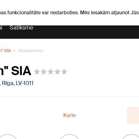
Laika ziņas
Horoskopi
pas funkcionalitāte var nedarboties. Mēs iesakām atjaunot J
i
Satiksme
n" SIA
Atsauksmes
n" SIA
, Rīga, LV-1011
Karte