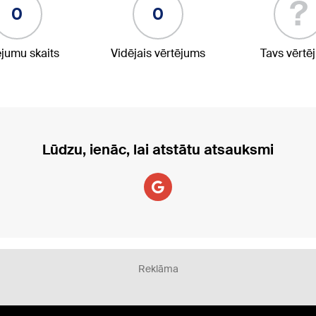
?
0
0
ējumu skaits
Vidējais vērtējums
Tavs vērtē
Lūdzu, ienāc, lai atstātu atsauksmi
Reklāma