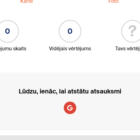
Karte
Foto
?
0
0
ējumu skaits
Vidējais vērtējums
Tavs vērtē
Lūdzu, ienāc, lai atstātu atsauksmi