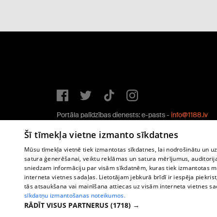
Portāla palīdzības dienests: e-pasts -
info@1188.lv
Copyright © 2004-2026 SIA HELIO MEDIA.
Šī tīmekļa vietne izmanto sīkdatnes
All rights reserved.
Mūsu tīmekļa vietnē tiek izmantotas sīkdatnes, lai nodrošinātu un u
satura ģenerēšanai, veiktu reklāmas un satura mērījumus, auditorij
sniedzam informāciju par visām sīkdatnēm, kuras tiek izmantotas mū
interneta vietnes sadaļas. Lietotājam jebkurā brīdī ir iespēja piekrist
tās atsaukšana vai mainīšana attiecas uz visām interneta vietnes s
sīkdatņu izmantošanas noteikumos.
RĀDĪT VISUS PARTNERUS
(1718) →