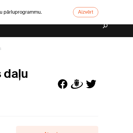
ūsu pārluprogrammu.
Aizvērt
s
 daļu