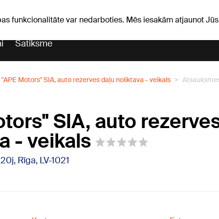
Laika ziņas
Horoskopi
vefa
pas funkcionalitāte var nedarboties. Mēs iesakām atjaunot J
i
Satiksme
"APE Motors" SIA, auto rezerves daļu noliktava - veikals
Atsauksme
tors" SIA, auto rezerves
a - veikals
120j, Rīga, LV-1021