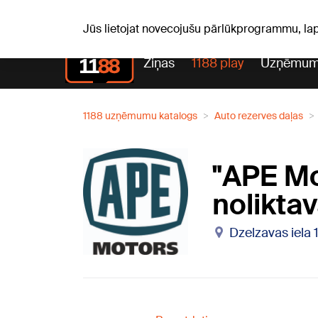
Sv, 09.08.2026.
+22
°C
Genoveva, Madara, Geno
Jūs lietojat novecojušu pārlūkprogrammu, la
Ziņas
1188 play
Uzņēmum
1188 uzņēmumu katalogs
Auto rezerves daļas
"APE Mo
noliktav
Dzelzavas iela 