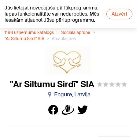
Jūs lietojat novecojušu pārlūkprogrammu,
+24
°C
lapas funkcionalitāte var nedarboties. Mēs
Aizvērt
iesakām atjaunot Jūsu pārluprogrammu.
1188 uzņēmumu katalogs
Sociālā aprūpe
"Ar Siltumu Sirdī" SIA
Atsauksmes
"Ar Siltumu Sirdī" SIA
Engure, Latvija