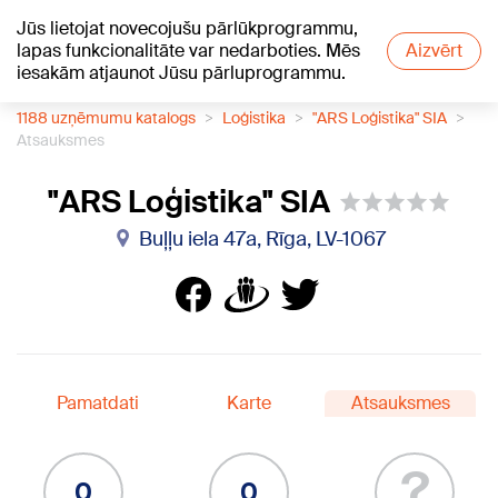
Jūs lietojat novecojušu pārlūkprogrammu,
+16
°C
lapas funkcionalitāte var nedarboties. Mēs
Aizvērt
iesakām atjaunot Jūsu pārluprogrammu.
1188 uzņēmumu katalogs
Loģistika
"ARS Loģistika" SIA
Atsauksmes
"ARS Loģistika" SIA
Buļļu iela 47a, Rīga, LV-1067
Pamatdati
Karte
Atsauksmes
?
0
0