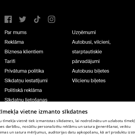
Par mums
Uzņēmumi
Reklāma
Autobusi, vilcieni,
Biznesa klientiem
starptautiskie
Tarifi
pārvadājumi
Privātuma politika
Autobusu biļetes
Sīkdatņu iestatījumi
Vilcienu biļetes
Politiskā reklāma
Sīkdatņu lietošanas
noteikumi
 tīmekļa vietne izmanto sīkdatnes
Komentāru pievienošana
 tīmekļa vietnē tiek izmantotas sīkdatnes, lai nodrošinātu un uzlabotu tīmek
nes darbību., nosūtītu personalizētu reklāmu un satura ģenerēšanai, veiktu
āmas un satura mērījumus, auditorijas datu apkopošanu, kā arī produktu izst
TV programma