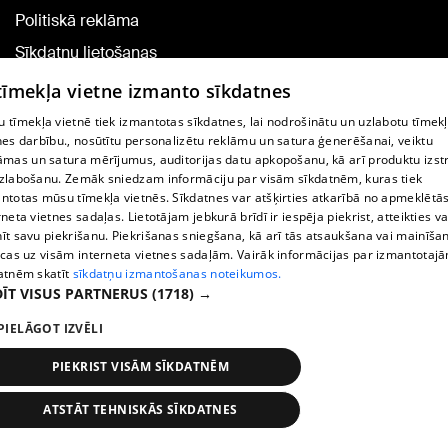
Politiskā reklāma
Sīkdatņu lietošanas
noteikumi
 tīmekļa vietne izmanto sīkdatnes
Komentāru pievienošana
 tīmekļa vietnē tiek izmantotas sīkdatnes, lai nodrošinātu un uzlabotu tīmek
nes darbību., nosūtītu personalizētu reklāmu un satura ģenerēšanai, veiktu
āmas un satura mērījumus, auditorijas datu apkopošanu, kā arī produktu izst
TV programma
zlabošanu. Zemāk sniedzam informāciju par visām sīkdatnēm, kuras tiek
Līguma noteikumi
ntotas mūsu tīmekļa vietnēs. Sīkdatnes var atšķirties atkarībā no apmeklētā
rneta vietnes sadaļas. Lietotājam jebkurā brīdī ir iespēja piekrist, atteikties va
360 Ziņu kontakti
īt savu piekrišanu. Piekrišanas sniegšana, kā arī tās atsaukšana vai mainīša
ecas uz visām interneta vietnes sadaļām. Vairāk informācijas par izmantotaj
Helio Media
atnēm skatīt
sīkdatņu izmantošanas noteikumos.
ĪT VISUS PARTNERUS
(1718) →
Portāla palīdzības dienests: e-pasts -
info@1188.lv
PIELĀGOT IZVĒLI
Copyright © 2004-2026 SIA HELIO MEDIA.
All rights reserved.
PIEKRIST VISĀM SĪKDATNĒM
ATSTĀT TEHNISKĀS SĪKDATNES
Ziņas
Meklēt
1188 play
Satiksme
Vairāk