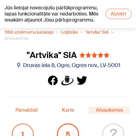
Jūs lietojat novecojušu pārlūkprogrammu,
+15
°C
lapas funkcionalitāte var nedarboties. Mēs
Aizvērt
iesakām atjaunot Jūsu pārluprogrammu.
1188 uzņēmumu katalogs
Loģistika
"Artvika" SIA
Atsauksmes
"Artvika" SIA
Druvas iela 8, Ogre, Ogres nov., LV-5001
Pamatdati
Karte
Atsauksmes
?
1
5