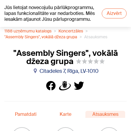
Jūs lietojat novecojušu pārlūkprogrammu,
+27
°C
lapas funkcionalitāte var nedarboties. Mēs
Aizvērt
iesakām atjaunot Jūsu pārluprogrammu.
1188 uzņēmumu katalogs
Koncertzāles
"Assembly Singers", vokālā džeza grupa
Atsauksmes
"Assembly Singers", vokālā
džeza grupa
Citadeles 7, Rīga, LV-1010
Pamatdati
Karte
Atsauksmes