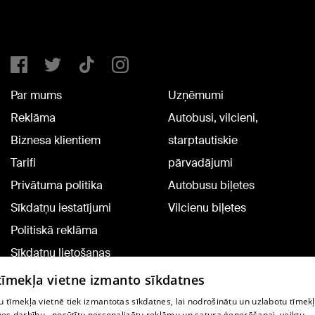
Par mums
Uzņēmumi
Reklāma
Autobusi, vilcieni,
Biznesa klientiem
starptautiskie
Tarifi
pārvadājumi
Privātuma politika
Autobusu biļetes
Sīkdatņu iestatījumi
Vilcienu biļetes
Politiskā reklāma
Sīkdatņu lietošanas
noteikumi
 tīmekļa vietne izmanto sīkdatnes
Komentāru pievienošana
 tīmekļa vietnē tiek izmantotas sīkdatnes, lai nodrošinātu un uzlabotu tīmek
nes darbību., nosūtītu personalizētu reklāmu un satura ģenerēšanai, veiktu