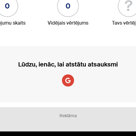
?
0
0
ējumu skaits
Vidējais vērtējums
Tavs vērtē
Lūdzu, ienāc, lai atstātu atsauksmi
Reklāma