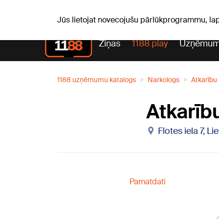
S, 08.08.2026.
+21
°C
Mudīte, Vladislava, Vladisl
Jūs lietojat novecojušu pārlūkprogrammu, la
Ziņas
1188 play
Uzņēmum
1188 uzņēmumu katalogs
Narkologs
Atkarību 
Atkarīb
Flotes iela 7, L
Pamatdati