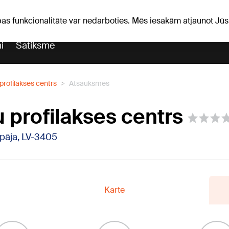
Laika ziņas
Horoskopi
avs
pas funkcionalitāte var nedarboties. Mēs iesakām atjaunot J
i
Satiksme
profilakses centrs
Atsauksmes
u profilakses centrs
iepāja, LV-3405
Karte