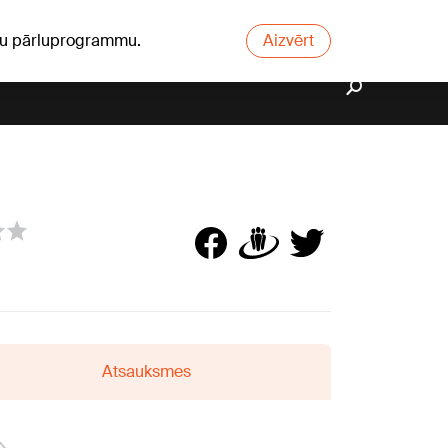
ūsu pārluprogrammu.
Aizvērt
Atsauksmes