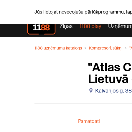
S, 08.08.2026.
+20
°C
Mudīte, Vladislava, Vladisl
Jūs lietojat novecojušu pārlūkprogrammu, la
Ziņas
1188 play
Uzņēmum
1188 uzņēmumu katalogs
Kompresori, sūkņi
"
"Atlas 
Lietuvā
Kalvarijos g. 3
Pamatdati