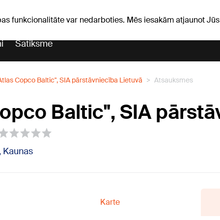
Laika ziņas
Horoskopi
avs
pas funkcionalitāte var nedarboties. Mēs iesakām atjaunot J
i
Satiksme
Atlas Copco Baltic", SIA pārstāvniecība Lietuvā
Atsauksmes
Copco Baltic", SIA pārst
8, Kaunas
Karte