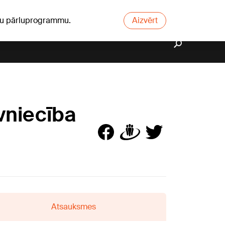
ūsu pārluprogrammu.
Aizvērt
āvniecība
Atsauksmes