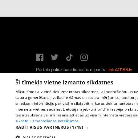
Portāla palīdzības dienests: e-pasts -
info@1188.lv
Copyright © 2004-2026 SIA HELIO MEDIA.
Šī tīmekļa vietne izmanto sīkdatnes
All rights reserved.
Mūsu tīmekļa vietnē tiek izmantotas sīkdatnes, lai nodrošinātu un u
satura ģenerēšanai, veiktu reklāmas un satura mērījumus, auditorij
sniedzam informāciju par visām sīkdatnēm, kuras tiek izmantotas mū
interneta vietnes sadaļas. Lietotājam jebkurā brīdī ir iespēja piekrist
tās atsaukšana vai mainīšana attiecas uz visām interneta vietnes s
sīkdatņu izmantošanas noteikumos.
RĀDĪT VISUS PARTNERUS
(1718) →
PIELĀGOT IZVĒLI