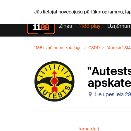
Pk, 07.08.2026.
+16
°C
Alfrēds, Fredis, Madars
Jūs lietojat novecojušu pārlūkprogrammu, la
Ziņas
1188 play
Uzņēmum
1188 uzņēmumu katalogs
CSDD
"Autests" SIA
"Autest
apskate
Lielupes iela 2
Pamatdati