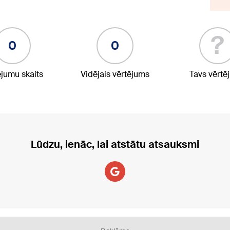
?
0
0
ējumu skaits
Vidējais vērtējums
Tavs vērtē
Lūdzu, ienāc, lai atstātu atsauksmi