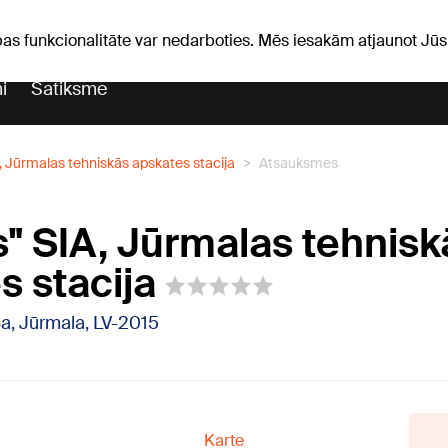
Laika ziņas
Horoskopi
pas funkcionalitāte var nedarboties. Mēs iesakām atjaunot J
i
Satiksme
, Jūrmalas tehniskās apskates stacija
Atsauksmes
s" SIA, Jūrmalas tehnisk
s stacija
8a, Jūrmala, LV-2015
Karte