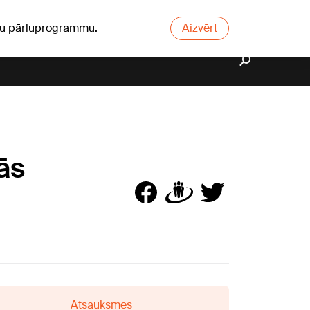
ūsu pārluprogrammu.
Aizvērt
ās
Atsauksmes