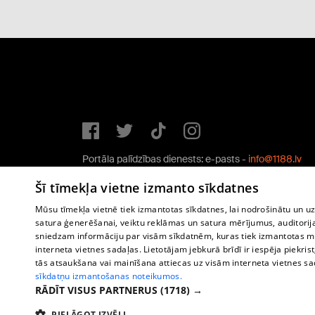
Portāla palīdzības dienests: e-pasts -
info@1188.lv
Copyright © 2004-2026 SIA HELIO MEDIA.
Šī tīmekļa vietne izmanto sīkdatnes
All rights reserved.
Mūsu tīmekļa vietnē tiek izmantotas sīkdatnes, lai nodrošinātu un u
satura ģenerēšanai, veiktu reklāmas un satura mērījumus, auditorij
sniedzam informāciju par visām sīkdatnēm, kuras tiek izmantotas mū
interneta vietnes sadaļas. Lietotājam jebkurā brīdī ir iespēja piekrist
tās atsaukšana vai mainīšana attiecas uz visām interneta vietnes s
sīkdatņu izmantošanas noteikumos.
RĀDĪT VISUS PARTNERUS
(1718) →
PIELĀGOT IZVĒLI