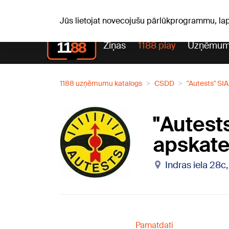
Laika z
C, 06.08.2026.
+25
°C
Aisma, Askolds
Jūs lietojat novecojušu pārlūkprogrammu, la
Ziņas
1188 play
Uzņēmum
1188 uzņēmumu katalogs
CSDD
"Autests" SIA
"Autest
apskate
Indras iela 28c
Pamatdati