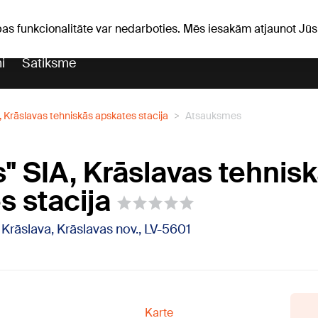
iņas
Horoskopi
pas funkcionalitāte var nedarboties. Mēs iesakām atjaunot J
i
Satiksme
, Krāslavas tehniskās apskates stacija
Atsauksmes
s" SIA, Krāslavas tehnis
s stacija
, Krāslava, Krāslavas nov., LV-5601
Karte