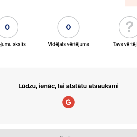
?
0
0
ējumu skaits
Vidējais vērtējums
Tavs vērtē
Lūdzu, ienāc, lai atstātu atsauksmi