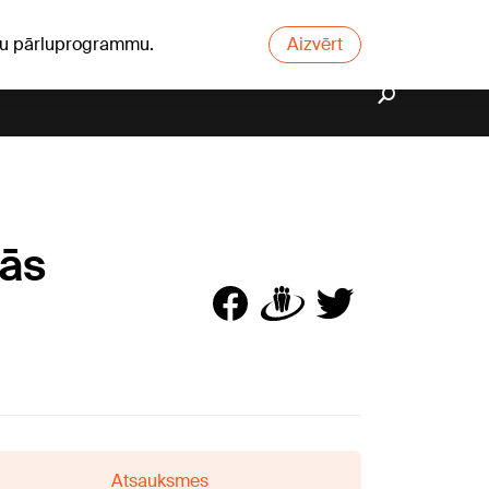
ūsu pārluprogrammu.
Aizvērt
kās
Atsauksmes