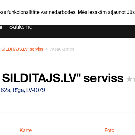
Laika ziņas
Horoskopi
pas funkcionalitāte var nedarboties. Mēs iesakām atjaunot J
i
Satiksme
 SILDITAJS.LV" serviss
Atsauksmes
 SILDITAJS.LV" serviss
 162a, Rīga, LV-1079
Karte
Foto