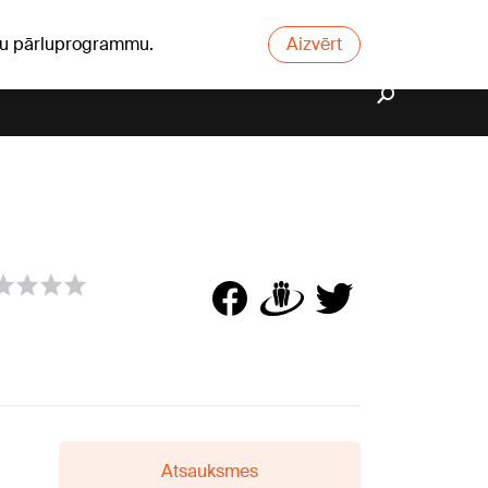
ūsu pārluprogrammu.
Aizvērt
Atsauksmes