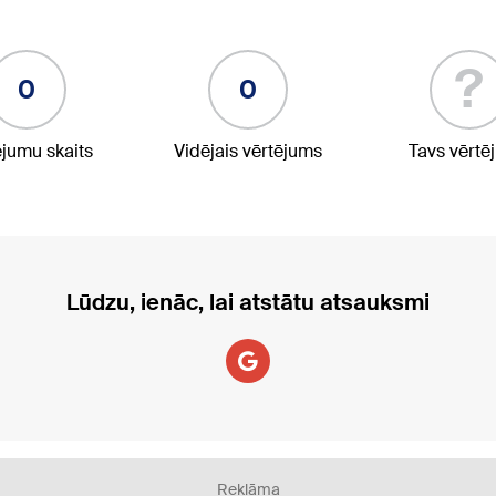
?
0
0
ējumu skaits
Vidējais vērtējums
Tavs vērtē
Lūdzu, ienāc, lai atstātu atsauksmi
Reklāma