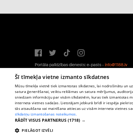
Portāla palīdzības dienests: e-pasts -
info@1188.lv
Copyright © 2004-2026 SIA HELIO MEDIA.
Šī tīmekļa vietne izmanto sīkdatnes
All rights reserved.
Mūsu tīmekļa vietnē tiek izmantotas sīkdatnes, lai nodrošinātu un u
satura ģenerēšanai, veiktu reklāmas un satura mērījumus, auditorij
sniedzam informāciju par visām sīkdatnēm, kuras tiek izmantotas mū
interneta vietnes sadaļas. Lietotājam jebkurā brīdī ir iespēja piekrist
tās atsaukšana vai mainīšana attiecas uz visām interneta vietnes s
sīkdatņu izmantošanas noteikumos.
RĀDĪT VISUS PARTNERUS
(1718) →
PIELĀGOT IZVĒLI