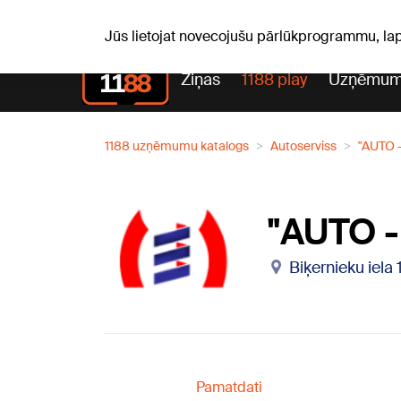
Pk, 07.08.2026.
+18
°C
Alfrēds, Fredis, Madars
Jūs lietojat novecojušu pārlūkprogrammu, la
Ziņas
1188 play
Uzņēmum
1188 uzņēmumu katalogs
Autoserviss
"AUTO -
"AUTO -
Biķernieku iela
Pamatdati