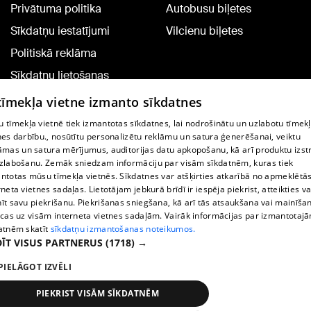
Privātuma politika
Autobusu biļetes
Sīkdatņu iestatījumi
Vilcienu biļetes
Politiskā reklāma
Sīkdatņu lietošanas
noteikumi
 tīmekļa vietne izmanto sīkdatnes
Komentāru pievienošana
 tīmekļa vietnē tiek izmantotas sīkdatnes, lai nodrošinātu un uzlabotu tīmek
nes darbību., nosūtītu personalizētu reklāmu un satura ģenerēšanai, veiktu
āmas un satura mērījumus, auditorijas datu apkopošanu, kā arī produktu izst
TV programma
zlabošanu. Zemāk sniedzam informāciju par visām sīkdatnēm, kuras tiek
Līguma noteikumi
ntotas mūsu tīmekļa vietnēs. Sīkdatnes var atšķirties atkarībā no apmeklētā
rneta vietnes sadaļas. Lietotājam jebkurā brīdī ir iespēja piekrist, atteikties va
360 Ziņu kontakti
īt savu piekrišanu. Piekrišanas sniegšana, kā arī tās atsaukšana vai mainīša
ecas uz visām interneta vietnes sadaļām. Vairāk informācijas par izmantotaj
Helio Media
atnēm skatīt
sīkdatņu izmantošanas noteikumos.
ĪT VISUS PARTNERUS
(1718) →
Portāla palīdzības dienests: e-pasts -
info@1188.lv
PIELĀGOT IZVĒLI
Copyright © 2004-2026 SIA HELIO MEDIA.
All rights reserved.
PIEKRIST VISĀM SĪKDATNĒM