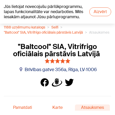
Jūs lietojat novecojušu pārlūkprogrammu,
+19
°C
lapas funkcionalitāte var nedarboties. Mēs
Aizvērt
iesakām atjaunot Jūsu pārluprogrammu.
1188 uzņēmumu katalogs
Seifi
"Baltcool" SIA, Vitrifrigo oficiālais pārstāvis Latvijā
Atsauksmes
"Baltcool" SIA, Vitrifrigo
oficiālais pārstāvis Latvijā
Brīvības gatve 356a, Rīga, LV-1006
Pamatdati
Karte
Atsauksmes