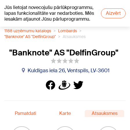
Jūs lietojat novecojušu pārlūkprogrammu,
+20
°C
lapas funkcionalitāte var nedarboties. Mēs
Aizvērt
iesakām atjaunot Jūsu pārluprogrammu.
1188 uzņēmumu katalogs
Lombards
"Banknote" AS "DelfinGroup"
Atsauksmes
"Banknote" AS "DelfinGroup"
Kuldīgas iela 26, Ventspils, LV-3601
Pamatdati
Karte
Atsauksmes