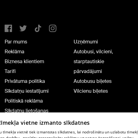
Par mums
Uzņēmumi
Reklāma
Autobusi, vilcieni,
Biznesa klientiem
starptautiskie
Tarifi
pārvadājumi
Privātuma politika
Autobusu biļetes
Sīkdatņu iestatījumi
Vilcienu biļetes
Politiskā reklāma
Sīkdatņu lietošanas
noteikumi
 tīmekļa vietne izmanto sīkdatnes
Komentāru pievienošana
 tīmekļa vietnē tiek izmantotas sīkdatnes, lai nodrošinātu un uzlabotu tīmek
nes darbību., nosūtītu personalizētu reklāmu un satura ģenerēšanai, veiktu