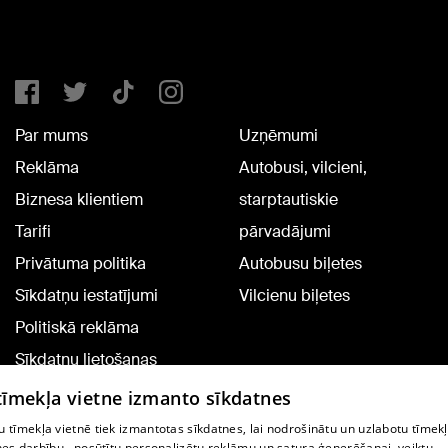
Par mums
Uzņēmumi
Reklāma
Autobusi, vilcieni,
Biznesa klientiem
starptautiskie
Tarifi
pārvadājumi
Privātuma politika
Autobusu biļetes
Sīkdatņu iestatījumi
Vilcienu biļetes
Politiskā reklāma
Sīkdatņu lietošanas
noteikumi
 tīmekļa vietne izmanto sīkdatnes
Komentāru pievienošana
 tīmekļa vietnē tiek izmantotas sīkdatnes, lai nodrošinātu un uzlabotu tīmek
nes darbību., nosūtītu personalizētu reklāmu un satura ģenerēšanai, veiktu