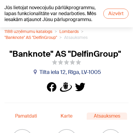
Jūs lietojat novecojušu pārlūkprogrammu,
+15
°C
lapas funkcionalitāte var nedarboties. Mēs
Aizvērt
iesakām atjaunot Jūsu pārluprogrammu.
1188 uzņēmumu katalogs
Lombards
"Banknote" AS "DelfinGroup"
Atsauksmes
"Banknote" AS "DelfinGroup"
Tilta iela 12, Rīga, LV-1005
Pamatdati
Karte
Atsauksmes