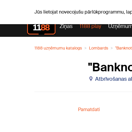
Pk, 07.08.2026.
+21
°C
Alfrēds, Fredis, Madars
Jūs lietojat novecojušu pārlūkprogrammu, la
Ziņas
1188 play
Uzņēmum
1188 uzņēmumu katalogs
Lombards
"Banknot
"Bankno
Atbrīvošanas al
Pamatdati