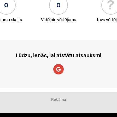
?
0
0
ējumu skaits
Vidējais vērtējums
Tavs vērtē
Lūdzu, ienāc, lai atstātu atsauksmi
Reklāma