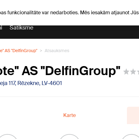
Laika ziņas
Horoskopi
pas funkcionalitāte var nedarboties. Mēs iesakām atjaunot J
i
Satiksme
e" AS "DelfinGroup"
Atsauksmes
te" AS "DelfinGroup"
eja 117, Rēzekne, LV-4601
Karte