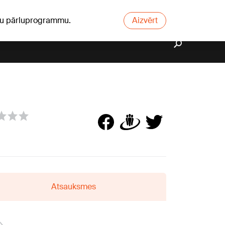
ūsu pārluprogrammu.
Aizvērt
Atsauksmes