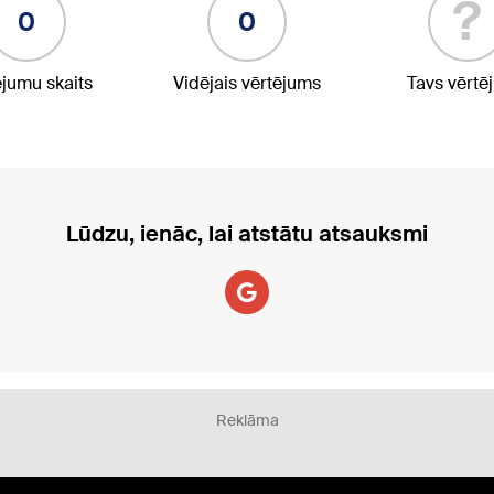
?
0
0
ējumu skaits
Vidējais vērtējums
Tavs vērtē
Lūdzu, ienāc, lai atstātu atsauksmi
Reklāma