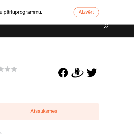
ūsu pārluprogrammu.
Aizvērt
Atsauksmes