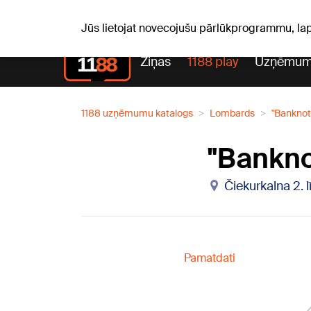
Sv, 09.08.2026.
+23
°C
Genoveva, Madara, Geno
Jūs lietojat novecojušu pārlūkprogrammu, la
Ziņas
1188 play
Uzņēmum
1188 uzņēmumu katalogs
Lombards
"Banknot
"Bankno
Čiekurkalna 2. l
Pamatdati