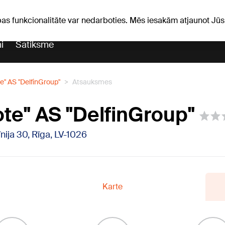
Laika ziņas
Horoskopi
vefa
pas funkcionalitāte var nedarboties. Mēs iesakām atjaunot J
i
Satiksme
e" AS "DelfinGroup"
Atsauksmes
te" AS "DelfinGroup"
īnija 30, Rīga, LV-1026
Karte