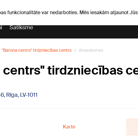
iņas
Horoskopi
pas funkcionalitāte var nedarboties. Mēs iesakām atjaunot J
i
Satiksme
"Barona centrs" tirdzniecības centrs
Atsauksmes
 centrs" tirdzniecības c
6, Rīga, LV-1011
Karte