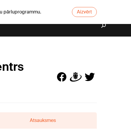
ūsu pārluprogrammu.
Aizvērt
entrs
Atsauksmes