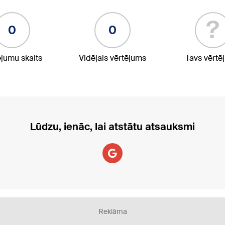
?
0
0
ējumu skaits
Vidējais vērtējums
Tavs vērtē
Lūdzu, ienāc, lai atstātu atsauksmi
Reklāma