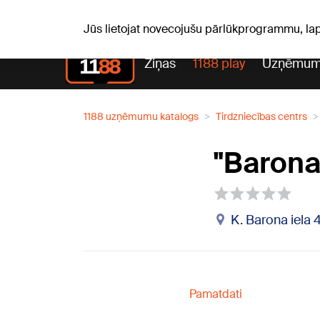
Laika z
C, 06.08.2026.
+19
°C
Aisma, Askolds
Jūs lietojat novecojušu pārlūkprogrammu, la
Ziņas
1188 play
Uzņēmum
1188 uzņēmumu katalogs
Tirdzniecības centrs
"Barona
K. Barona iela 4
Pamatdati