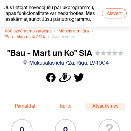
Jūs lietojat novecojušu pārlūkprogrammu,
+26
°C
lapas funkcionalitāte var nedarboties. Mēs
Aizvērt
iesakām atjaunot Jūsu pārluprogrammu.
1188 uzņēmumu katalogs
Mēbeļu furnitūra
"Bau - Mart un Ko" SIA
Atsauksmes
"Bau - Mart un Ko" SIA
Mūkusalas iela 72a, Rīga, LV-1004
Pamatdati
Karte
Atsauksmes
?
0
0