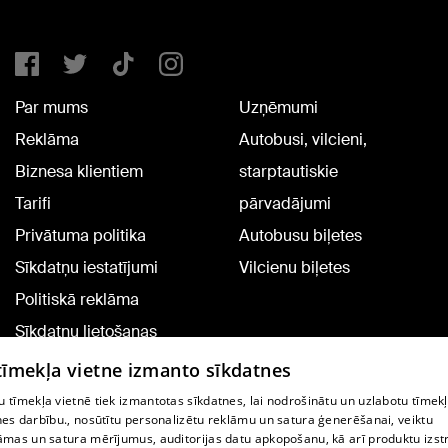
Par mums
Uzņēmumi
Reklāma
Autobusi, vilcieni,
Biznesa klientiem
starptautiskie
Tarifi
pārvadājumi
Privātuma politika
Autobusu biļetes
Sīkdatņu iestatījumi
Vilcienu biļetes
Politiskā reklāma
Sīkdatņu lietošanas
noteikumi
 tīmekļa vietne izmanto sīkdatnes
Komentāru pievienošana
 tīmekļa vietnē tiek izmantotas sīkdatnes, lai nodrošinātu un uzlabotu tīmek
nes darbību., nosūtītu personalizētu reklāmu un satura ģenerēšanai, veiktu
āmas un satura mērījumus, auditorijas datu apkopošanu, kā arī produktu izst
TV programma