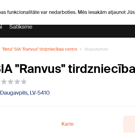
Laika ziņas
Horoskopi
pas funkcionalitāte var nedarboties. Mēs iesakām atjaunot J
i
Satiksme
"Beta" SIA "Ranvus" tirdzniecības centrs
Atsauksmes
SIA "Ranvus" tirdzniecīb
1, Daugavpils, LV-5410
Karte