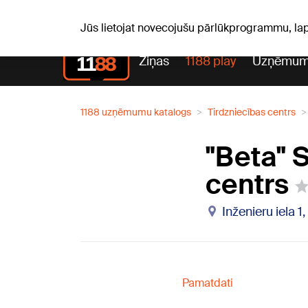
Pk, 07.08.2026.
+16
°C
Alfrēds, Fredis, Madars
Jūs lietojat novecojušu pārlūkprogrammu, la
Ziņas
1188 play
Uzņēmum
1188 uzņēmumu katalogs
Tirdzniecības centrs
"Beta" 
centrs
Inženieru iela 
Pamatdati