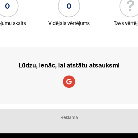
?
0
0
ējumu skaits
Vidējais vērtējums
Tavs vērtē
Lūdzu, ienāc, lai atstātu atsauksmi
Reklāma