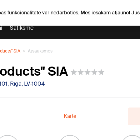
iņas
Horoskopi
pas funkcionalitāte var nedarboties. Mēs iesakām atjaunot J
i
Satiksme
ducts" SIA
Atsauksmes
oducts" SIA
101, Rīga, LV-1004
Karte