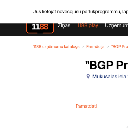
Laika z
C, 06.08.2026.
+25
°C
Aisma, Askolds
Jūs lietojat novecojušu pārlūkprogrammu, la
Ziņas
1188 play
Uzņēmum
1188 uzņēmumu katalogs
Farmācija
"BGP Pro
"BGP Pr
Mūkusalas iela 
Pamatdati