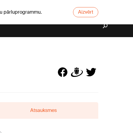
ūsu pārluprogrammu.
Aizvērt
Atsauksmes