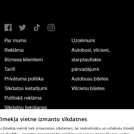
Par mums
Uzņēmumi
Reklāma
Autobusi, vilcieni,
Biznesa klientiem
starptautiskie
Tarifi
pārvadājumi
Privātuma politika
Autobusu biļetes
Sīkdatņu iestatījumi
Vilcienu biļetes
Politiskā reklāma
Sīkdatņu lietošanas
noteikumi
 tīmekļa vietne izmanto sīkdatnes
Komentāru pievienošana
 tīmekļa vietnē tiek izmantotas sīkdatnes, lai nodrošinātu un uzlabotu tīmek
nes darbību., nosūtītu personalizētu reklāmu un satura ģenerēšanai, veiktu