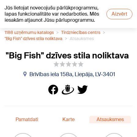
Jūs lietojat novecojušu pārlūkprogrammu,
+26
°C
lapas funkcionalitāte var nedarboties. Mēs
Aizvērt
iesakām atjaunot Jūsu pārluprogrammu.
1188 uzņēmumu katalogs
Tirdzniecības centrs
"Big Fish" dzīves stila noliktava
Atsauksmes
"Big Fish" dzīves stila noliktava
Brīvības iela 158a, Liepāja, LV-3401
Pamatdati
Karte
Atsauksmes