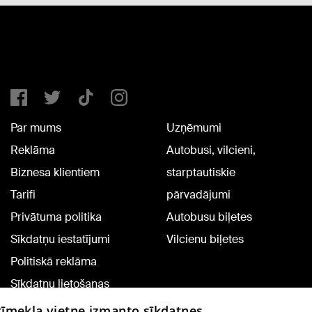
Par mums
Uzņēmumi
Reklāma
Autobusi, vilcieni,
Biznesa klientiem
starptautiskie
Tarifi
pārvadājumi
Privātuma politika
Autobusu biļetes
Sīkdatņu iestatījumi
Vilcienu biļetes
Politiskā reklāma
Sīkdatņu lietošanas
noteikumi
 tīmekļa vietne izmanto sīkdatnes