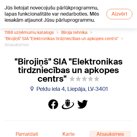
Jūs lietojat novecojušu pārlūkprogrammu,
+21
°C
lapas funkcionalitāte var nedarboties. Mēs
Aizvērt
iesakām atjaunot Jūsu pārluprogrammu.
1188 uzņēmumu katalogs
Biroja tehnika
"Birojiņš" SIA "Elektronikas tirdzniecības un apkopes centrs"
Atsauksmes
"Birojiņš" SIA "Elektronikas
tirdzniecības un apkopes
centrs"
Peldu iela 4, Liepāja, LV-3401
Pamatdati
Karte
Atsauksmes