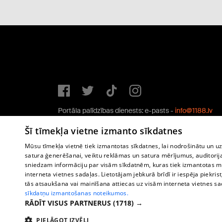
Portāla palīdzības dienests: e-pasts -
info@1188.lv
Copyright © 2004-2026 SIA HELIO MEDIA.
Šī tīmekļa vietne izmanto sīkdatnes
All rights reserved.
Mūsu tīmekļa vietnē tiek izmantotas sīkdatnes, lai nodrošinātu un u
satura ģenerēšanai, veiktu reklāmas un satura mērījumus, auditorij
sniedzam informāciju par visām sīkdatnēm, kuras tiek izmantotas mū
interneta vietnes sadaļas. Lietotājam jebkurā brīdī ir iespēja piekrist
tās atsaukšana vai mainīšana attiecas uz visām interneta vietnes s
sīkdatņu izmantošanas noteikumos.
RĀDĪT VISUS PARTNERUS
(1718) →
PIELĀGOT IZVĒLI