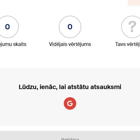
?
0
0
ējumu skaits
Vidējais vērtējums
Tavs vērtē
Lūdzu, ienāc, lai atstātu atsauksmi
Reklāma