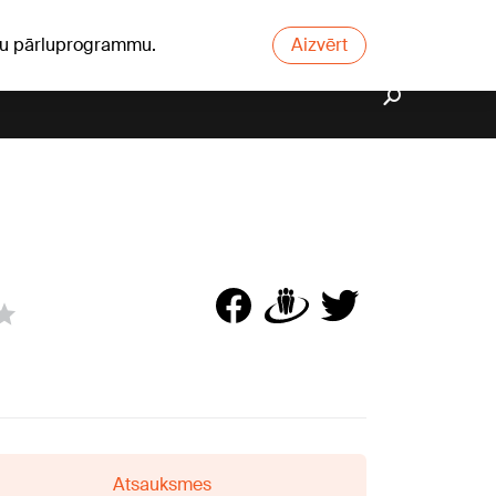
ūsu pārluprogrammu.
Aizvērt
Atsauksmes