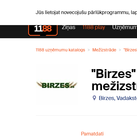
Pk, 07.08.2026.
+20
°C
Alfrēds, Fredis, Madars
Jūs lietojat novecojušu pārlūkprogrammu, la
Ziņas
1188 play
Uzņēmum
1188 uzņēmumu katalogs
Mežizstrāde
"Birze
"Birzes
mežizst
Birzes, Vadakst
Pamatdati